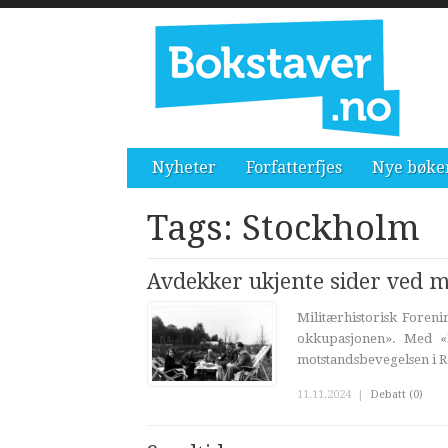
Nyheter
Forfatterfjes
Nye bøke
Tags: Stockholm
Avdekker ukjente sider ved 
Militærhistorisk Foren
okkupasjonen». Med «M
motstandsbevegelsen i R
11.11.2024
|
Debatt (0)