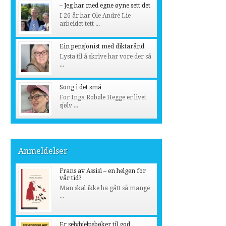
– Jeg har med egne øyne sett det
I 26 år har Ole André Lie
arbeidet tett ...
Ein pensjonist med diktarånd
Lysta til å skrive har vore der så
...
Song i det små
For Inga Robøle Hegge er livet
sjølv ...
Anmeldelser
Frans av Assisi – en helgen for
vår tid?
Man skal ikke ha gått så mange
...
Er selvhjelpsbøker til god