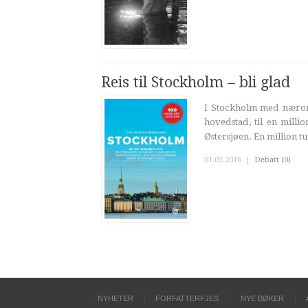
Reis til Stockholm – bli glad
I Stockholm med nærom
hovedstad, til en milli
Østersjøen. En million tur
01.03.2016
|
Debatt (0)
NYHETER
FORFATTERFJES
NYE BØKER