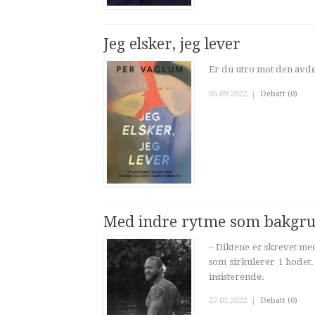
Jeg elsker, jeg lever
Er du utro mot den avdø
06.09.2022
|
Debatt (0)
Med indre rytme som bakgr
– Diktene er skrevet m
som sirkulerer i hodet.
insisterende.
27.01.2022
|
Debatt (0)