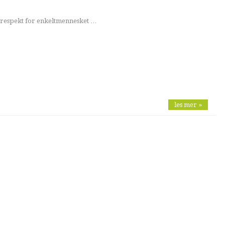
 respekt for enkeltmennesket …
les mer »