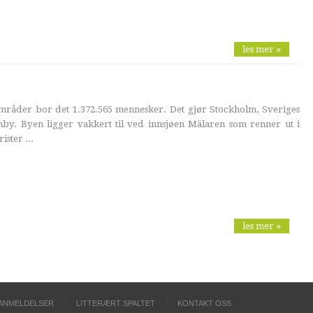
les mer »
råder bor det 1.372.565 mennesker. Det gjør Stockholm, Sveriges
onby. Byen ligger vakkert til ved innsjøen Mälaren som renner ut i
ister ...
les mer »
ANMELDELSER
LITTERÆRT SPALTET
KONTAKT OSS