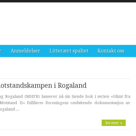
r
Anmeldelser
Litterært spaltet
Kontakt oss
motstandskampen i Rogaland
ing Rogaland (MHFR) lanserer nå sin tiende bok i serien «Glimt fra
otstand II» fullføres foreningens omfattende dokumentasjon av
ogaland ...
les mer »