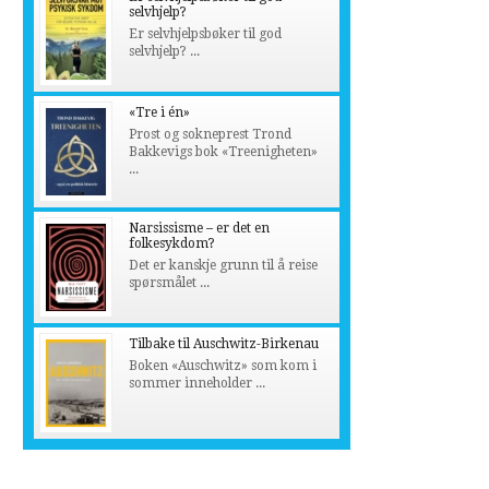
selvhjelp?
Er selvhjelpsbøker til god
selvhjelp? ...
«Tre i én»
Prost og sokneprest Trond
Bakkevigs bok «Treenigheten»
...
Narsissisme – er det en
folkesykdom?
Det er kanskje grunn til å reise
spørsmålet ...
Tilbake til Auschwitz-Birkenau
Boken «Auschwitz» som kom i
sommer inneholder ...