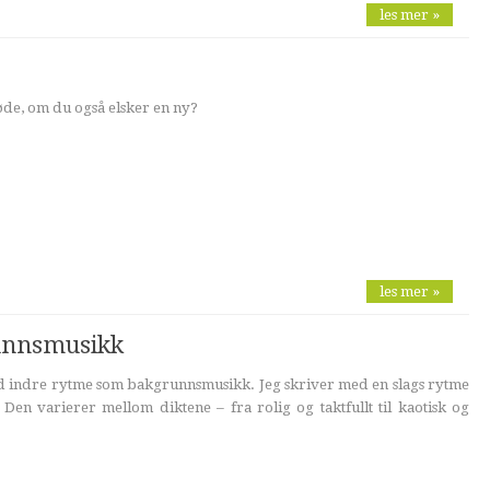
les mer »
de, om du også elsker en ny?
les mer »
unnsmusikk
ed indre rytme som bakgrunnsmusikk. Jeg skriver med en slags rytme
 Den varierer mellom diktene – fra rolig og taktfullt til kaotisk og