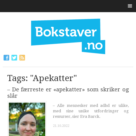
Tags: "Apekatter"
– De færreste er «apekatter» som skriker og
slår
– Alle mennesker med adhd er ulike,
med sine unike utfordringer og
ressurser, sier Eva Barck.
21.10.2022