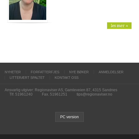
les mer »
NYHETER
FORFATTERFJES
NYE BØKER
ANMELDELSER
LITTERÆRT SPALTET
KONTAKT OSS
Ansvarlig utgiver: Regionaviser AS, Gamleveien 87, 4315 Sandnes
Tlf. 51961240
Fax. 51961251
tips@regionaviser.no
PC version