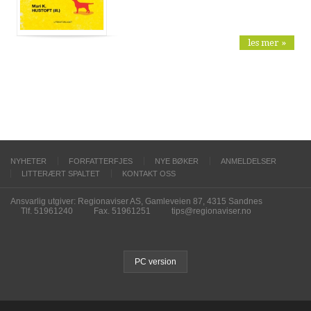
les mer »
NYHETER
FORFATTERFJES
NYE BØKER
ANMELDELSER
LITTERÆRT SPALTET
KONTAKT OSS
Ansvarlig utgiver: Regionaviser AS, Gamleveien 87, 4315 Sandnes
Tlf. 51961240
Fax. 51961251
tips@regionaviser.no
PC version