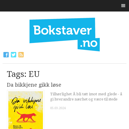
Tags: EU
Da bikkjene gikk løse
Tilhørlighet Å bli tatt imot med glede - å
gi hverandre nærhet og være til stede
05.03.2024