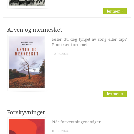
les mer »
Arven og mennesket
Føler du deg tynget av sorg eller tap?
Finn trøst i ordene!
12.06.2024
les mer »
Forskyvninger
Når forventningene stiger …
03.06.2024