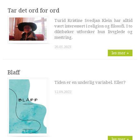
Tar det ord for ord
Turid Kristine Svedjan Klein har alltid
vært interessert i religion og filosofi. I to
diktbøker utforsker hun livsglede og
mestring.
20.01.2023
les mer »
Blaff
Tiden er en underlig variabel. Eller?
12.09.2022
les mer »