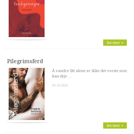
les mer »
Pilegrimsferd
Å vandre litt alene er ikke det verste som
kan skje …
03.10.2023
les mer »