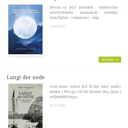
Hvem er jeg? identitet - usikkerhet -
selvforståelse - melankoli - nostalgi -
kjærlighet - relasjoner - håp
18.06.2025
les mer »
Langt der nede
Som lesar, enten frå Årdal eller andre
stadar i Norge, vil du kjenne deg igjen i
miljøskildringa.
02.05.2025