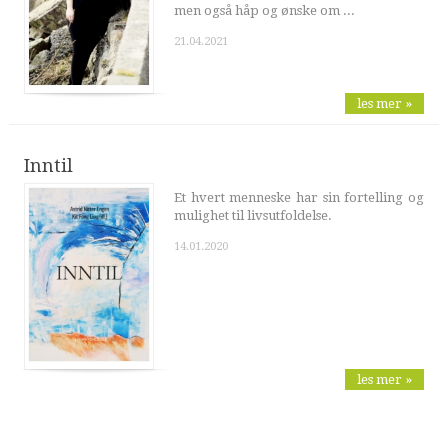
men også håp og ønske om ...
21.04.2021
les mer »
Inntil
Et hvert menneske har sin fortelling og
mulighet til livsutfoldelse.
14.01.2020
les mer »