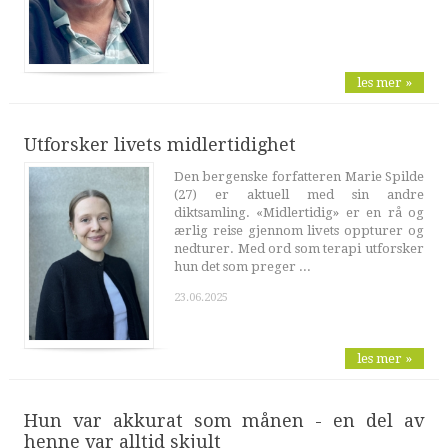
les mer »
Utforsker livets midlertidighet
Den bergenske forfatteren Marie Spilde
(27) er aktuell med sin andre
diktsamling. «Midlertidig» er en rå og
ærlig reise gjennom livets oppturer og
nedturer. Med ord som terapi utforsker
hun det som preger ...
23.06.2025
les mer »
Hun var akkurat som månen - en del av
henne var alltid skjult