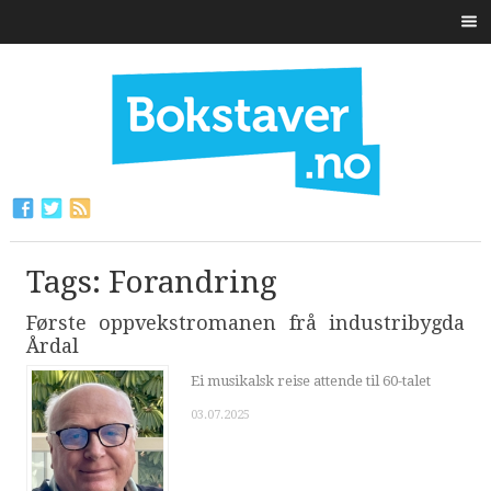
Tags: Forandring
Første oppvekstromanen frå industribygda
Årdal
Ei musikalsk reise attende til 60-talet
03.07.2025