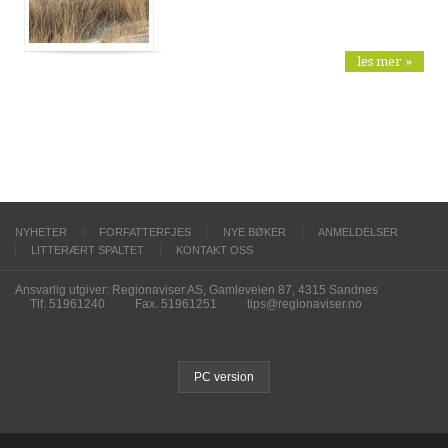
les mer »
NYHETER
FORFATTERFJES
NYE BØKER
ANMELDELSER
LITTERÆRT SPALTET
KONTAKT OSS
Ansvarlig utgiver: Regionaviser AS, Gamleveien 87, 4315 Sandnes
Tlf. 51961240
Fax. 51961251
tips@regionaviser.no
PC version