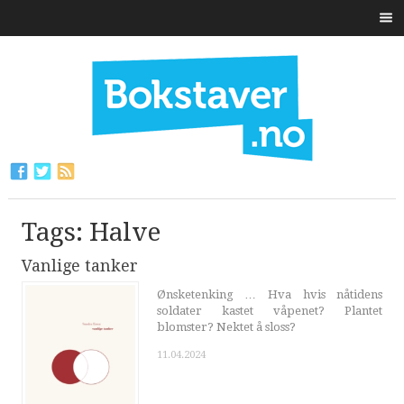
Tags: Halve
Vanlige tanker
Ønsketenking … Hva hvis nåtidens
soldater kastet våpenet? Plantet
blomster? Nektet å sloss?
11.04.2024