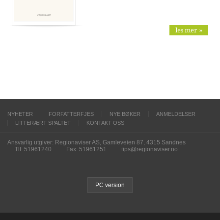
les mer »
NYHETER
FORFATTERFJES
NYE BØKER
ANMELDELSER
LITTERÆRT SPALTET
KONTAKT OSS
Ansvarlig utgiver: Regionaviser AS, Gamleveien 87, 4315 Sandnes
Tlf. 51961240
Fax. 51961251
tips@regionaviser.no
PC version