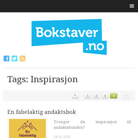
Tags: Inspirasjon
‹
›
1
2
3
4
En fabelaktig andaktsbok
Trenger du inspirasjon til
andaktsstunden?
18.11.2020