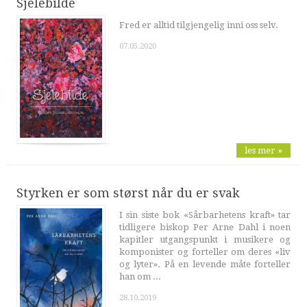
Sjelebilde
Fred er alltid tilgjengelig inni oss selv.
07.05.2020
les mer »
Styrken er som størst når du er svak
I sin siste bok «Sårbarhetens kraft» tar
tidligere biskop Per Arne Dahl i noen
kapitler utgangspunkt i musikere og
komponister og forteller om deres «liv
og lyter». På en levende måte forteller
han om ...
28.10.2019