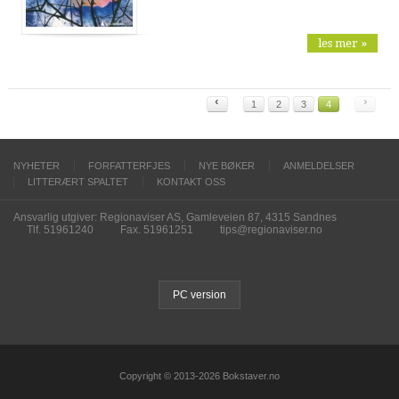
les mer »
‹
›
1
2
3
4
NYHETER
FORFATTERFJES
NYE BØKER
ANMELDELSER
LITTERÆRT SPALTET
KONTAKT OSS
Ansvarlig utgiver: Regionaviser AS, Gamleveien 87, 4315 Sandnes
Tlf. 51961240
Fax. 51961251
tips@regionaviser.no
PC version
Copyright © 2013-2026 Bokstaver.no