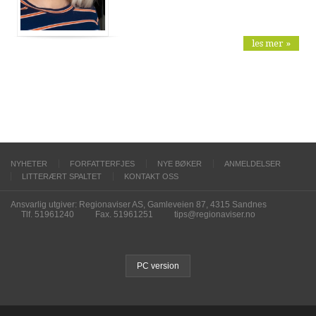
les mer »
NYHETER
FORFATTERFJES
NYE BØKER
ANMELDELSER
LITTERÆRT SPALTET
KONTAKT OSS
Ansvarlig utgiver: Regionaviser AS, Gamleveien 87, 4315 Sandnes
Tlf. 51961240
Fax. 51961251
tips@regionaviser.no
PC version