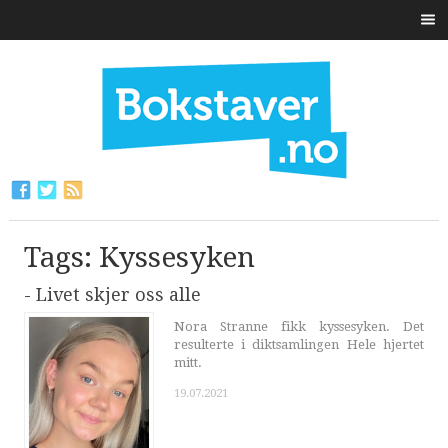
Tags: Kyssesyken
- Livet skjer oss alle
Nora Stranne fikk kyssesyken. Det
resulterte i diktsamlingen Hele hjertet
mitt.
19.07.2021