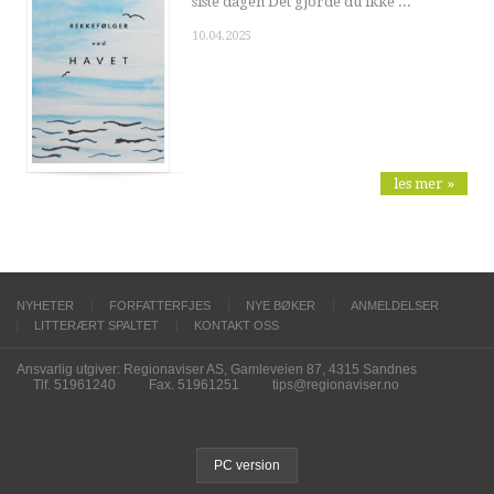
siste dagen Det gjorde du ikke ...
10.04.2025
les mer »
NYHETER
FORFATTERFJES
NYE BØKER
ANMELDELSER
LITTERÆRT SPALTET
KONTAKT OSS
Ansvarlig utgiver: Regionaviser AS, Gamleveien 87, 4315 Sandnes
Tlf. 51961240
Fax. 51961251
tips@regionaviser.no
PC version