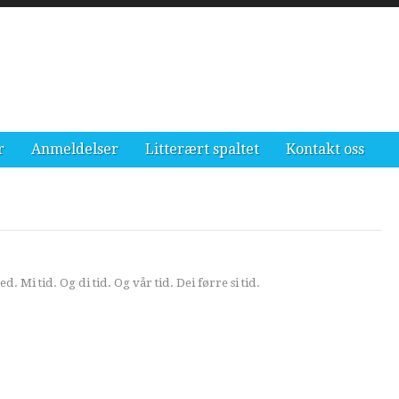
r
Anmeldelser
Litterært spaltet
Kontakt oss
med. Mi tid. Og di tid. Og vår tid. Dei førre si tid.