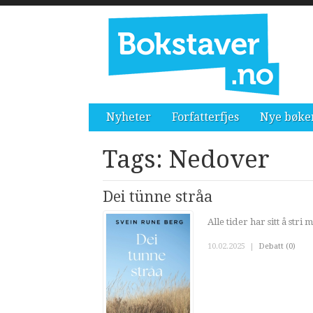
Nyheter
Forfatterfjes
Nye bøke
Tags: Nedover
Dei tünne stråa
Alle tider har sitt å stri 
10.02.2025
|
Debatt (0)