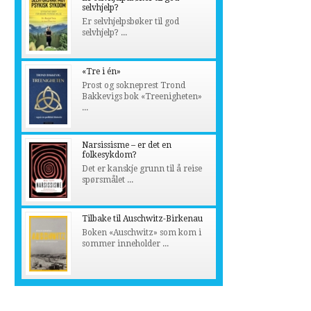
selvhjelp?
Er selvhjelpsbøker til god
selvhjelp? ...
«Tre i én»
Prost og sokneprest Trond
Bakkevigs bok «Treenigheten»
...
Narsissisme – er det en
folkesykdom?
Det er kanskje grunn til å reise
spørsmålet ...
Tilbake til Auschwitz-Birkenau
Boken «Auschwitz» som kom i
sommer inneholder ...