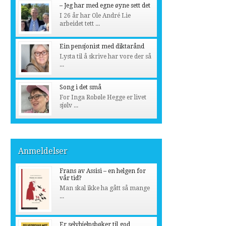
– Jeg har med egne øyne sett det
I 26 år har Ole André Lie
arbeidet tett ...
Ein pensjonist med diktarånd
Lysta til å skrive har vore der så
...
Song i det små
For Inga Robøle Hegge er livet
sjølv ...
Anmeldelser
Frans av Assisi – en helgen for
vår tid?
Man skal ikke ha gått så mange
...
Er selvhjelpsbøker til god