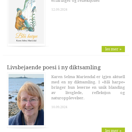
erfaringer og refleksjoner
12.09.2024
les mer »
Livsbejaende poesi i ny diktsamling
Karen Selma Mariendal er igjen aktuell
med en ny diktsamling. I «Blå harpe»
bringer hun leserne en unik blanding
av livsglede, refleksjon og
naturopplevelser.
10.09.2024
les mer »