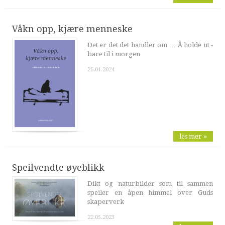
Våkn opp, kjære menneske
Det er det det handler om … Å holde ut -
bare til i morgen
26.01.2024
les mer »
Speilvendte øyeblikk
Dikt og naturbilder som til sammen
speiler en åpen himmel over Guds
skaperverk
22.05.2023