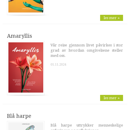
les mer »
Amaryllis
Vår reise gjennom livet påvirkes i stor
grad av hvordan omgivelsene steller
med oss.
01.11.2024
les mer »
Blå harpe
Blå harpe uttrykker menneskelige