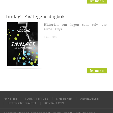
les mer »
Innlagt. Fastlegens dagbok
Historien om legen som selv var
alvorlig syk …
30.01.2023
les mer »
NYHETER
FORFATTERFJES
NYE BØKER
ANMELDELSER
LITTERÆRT SPALTET
KONTAKT OSS