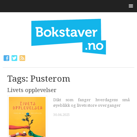
Tags: Pusterom
Livets opplevelser
Dikt som fanger hverdagens små
øyeblikk og livets store overganger
30.04.2025