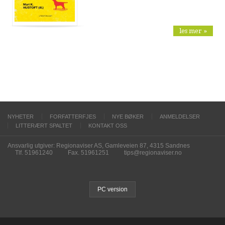
les mer »
NYHETER
FORFATTERFJES
NYE BØKER
ANMELDELSER
LITTERÆRT SPALTET
KONTAKT OSS
Ansvarlig utgiver: Regionaviser AS, Gamleveien 87, 4315 Sandnes
Tlf. 51961240
Fax. 51961251
tips@regionaviser.no
PC version