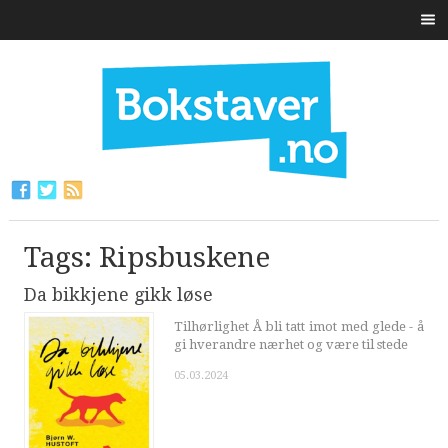
Tags: Ripsbuskene
Da bikkjene gikk løse
Tilhørlighet Å bli tatt imot med glede - å
gi hverandre nærhet og være til stede
05.03.2024