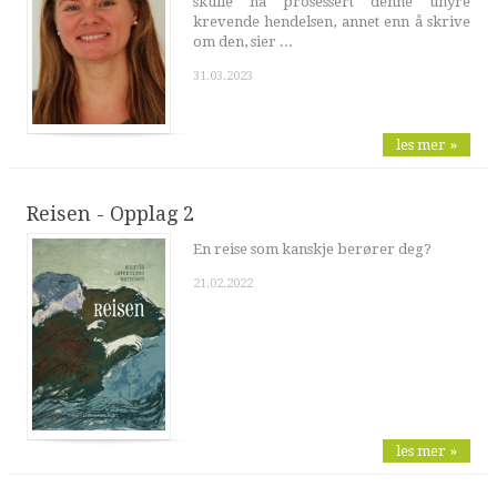
skulle ha prosessert denne uhyre
krevende hendelsen, annet enn å skrive
om den, sier ...
31.03.2023
les mer »
Reisen - Opplag 2
En reise som kanskje berører deg?
21.02.2022
les mer »