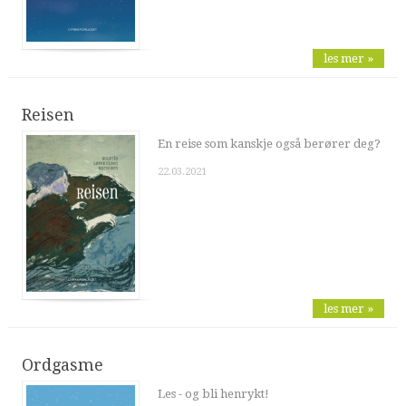
les mer »
Reisen
En reise som kanskje også berører deg?
22.03.2021
les mer »
Ordgasme
Les - og bli henrykt!