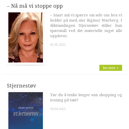
– Nå må vi stoppe opp
– Snart må vi spørre oss selv om hva vi
holder på med, sier Rigmor Warberg. I
diktsamlingen Stjernestøv stiller hun
spørsmål ved det materielle suget alle
opplever.
05.05.2021
les mer »
Stjernestøv
Tør du å tenke lenger enn shopping og
trening på Sats?
09.04.2021