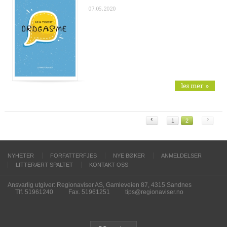
07.05.2020
les mer »
‹
›
1
2
NYHETER
FORFATTERFJES
NYE BØKER
ANMELDELSER
LITTERÆRT SPALTET
KONTAKT OSS
Ansvarlig utgiver: Regionaviser AS, Gamleveien 87, 4315 Sandnes
Tlf. 51961240
Fax. 51961251
tips@regionaviser.no