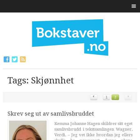
Tags: Skjønnhet
‹
›
1
2
Skrev seg ut av samlivsbruddet
Kemma Johanne Hagen skildrer sitt eget
samlivsbrudd i tekstsamlingen Wagner,
Verdi. – Jeg vet ikke hvordan jeg ellers