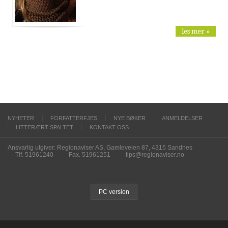
les mer »
NYHETER
FORFATTERFJES
NYE BØKER
ANMELDELSER
LITTERÆRT SPALTET
KONTAKT OSS
Ansvarlig utgiver: Regionaviser AS, Gamleveien 87, 4315 Sandnes
Tlf. 51961240
Fax. 51961251
tips@regionaviser.no
PC version