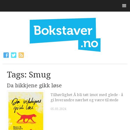
Tags: Smug
Da bikkjene gikk løse
Tilhørlighet Å bli tatt imot med glede - å
gi hverandre nærhet og være til stede
05.03.2024