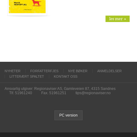
les mer »
NYHETER
FORFATTERFJES
NYE BØKER
ANMELDELSER
LITTERÆRT SPALTET
KONTAKT OSS
Ansvarlig utgiver: Regionaviser AS, Gamleveien 87, 4315 Sandnes
Tlf. 51961240
Fax. 51961251
tips@regionaviser.no
PC version