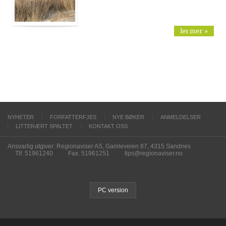
les mer »
NYHETER
FORFATTERFJES
NYE BØKER
ANMELDELSER
LITTERÆRT SPALTET
KONTAKT OSS
Ansvarlig utgiver: Regionaviser AS, Gamleveien 87, 4315 Sandnes
Tlf. 51961240
Fax. 51961251
tips@regionaviser.no
PC version