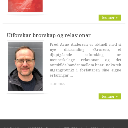
les mer »
Utforskar brorskap og relasjonar
Fred Arne Andersen er aktuell med si
nye diktsamling «Broren», ei
djuptgåande utforsking av
menneskelege relasjonar og det
særskilde bandet mellom brør. Boka tek
utgangspunkt i forfattaren sine eigne
erfaringar ...
06.03.2025
les mer »