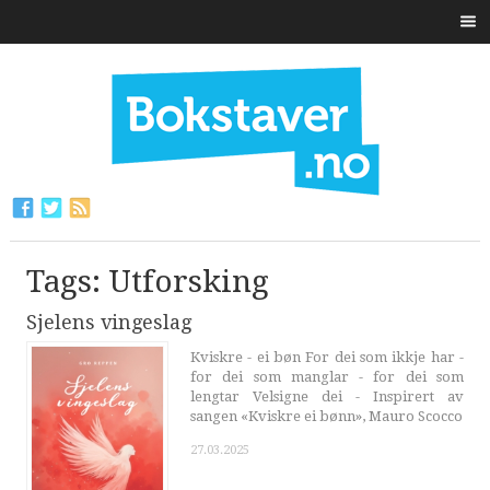
Tags: Utforsking
Sjelens vingeslag
Kviskre - ei bøn For dei som ikkje har -
for dei som manglar - for dei som
lengtar Velsigne dei - Inspirert av
sangen «Kviskre ei bønn», Mauro Scocco
27.03.2025