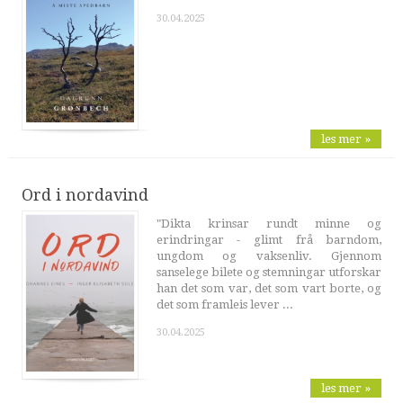
30.04.2025
les mer »
Ord i nordavind
"Dikta krinsar rundt minne og
erindringar - glimt frå barndom,
ungdom og vaksenliv. Gjennom
sanselege bilete og stemningar utforskar
han det som var, det som vart borte, og
det som framleis lever ...
30.04.2025
les mer »