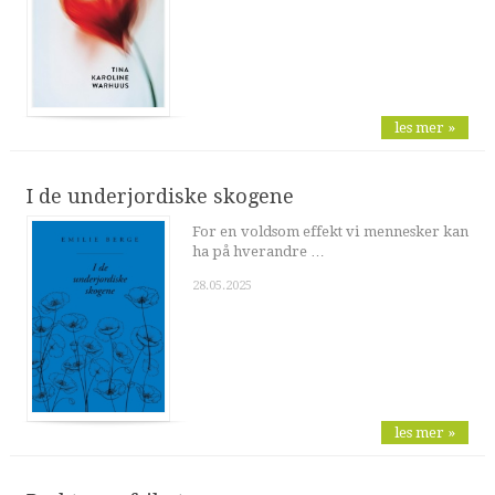
les mer »
I de underjordiske skogene
For en voldsom effekt vi mennesker kan
ha på hverandre …
28.05.2025
les mer »