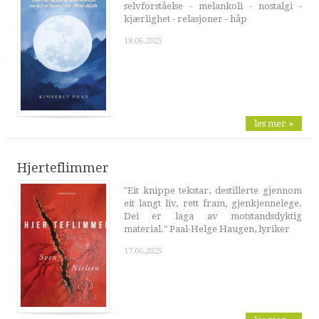
selvforståelse - melankoli - nostalgi -
kjærlighet - relasjoner - håp
18.06.2025
les mer »
Hjerteflimmer
"Eit knippe tekstar, destillerte gjennom
eit langt liv, rett fram, gjenkjennelege.
Dei er laga av motstandsdyktig
material." Paal-Helge Haugen, lyriker
17.06.2025