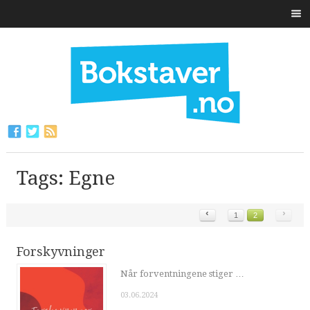
Tags: Egne
‹
›
1
2
Forskyvninger
Når forventningene stiger …
03.06.2024