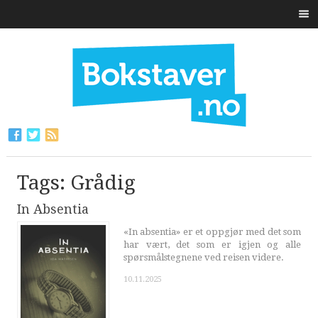
Tags: Grådig
In Absentia
«In absentia» er et oppgjør med det som
har vært, det som er igjen og alle
spørsmålstegnene ved reisen videre.
10.11.2025