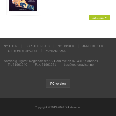
les mer »
NYHETER
FORFATTERFJES
NYE BØKER
ANMELDELSER
LITTERÆRT SPALTET
KONTAKT OSS
Ansvarlig utgiver: Regionaviser AS, Gamleveien 87, 4315 Sandnes
Tlf. 51961240
Fax. 51961251
tips@regionaviser.no
PC version
Copyright © 2013-2026 Bokstaver.no