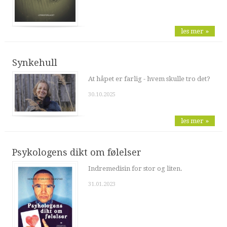
les mer »
Synkehull
At håpet er farlig - hvem skulle tro det?
30.10.2025
les mer »
Psykologens dikt om følelser
Indremedisin for stor og liten.
31.01.2023