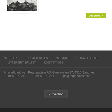
les mer »
NYHETER
FORFATTERFJES
NYE BØKER
ANMELDELSER
LITTERÆRT SPALTET
KONTAKT OSS
Ansvarlig utgiver: Regionaviser AS, Gamleveien 87, 4315 Sandnes
Tlf. 51961240
Fax. 51961251
tips@regionaviser.no
PC version