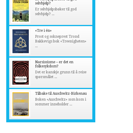
selvhjelp?
Er selvhjelpsbøker til god
selvhjelp? ...
«Tre i én»
Prost og sokneprest Trond
Bakkevigs bok «Treenigheten»
...
Narsissisme – er det en
folkesykdom?
Det er kanskje grunn til å reise
spørsmålet ...
Tilbake til Auschwitz-Birkenau
Boken «Auschwitz» som kom i
sommer inneholder ...