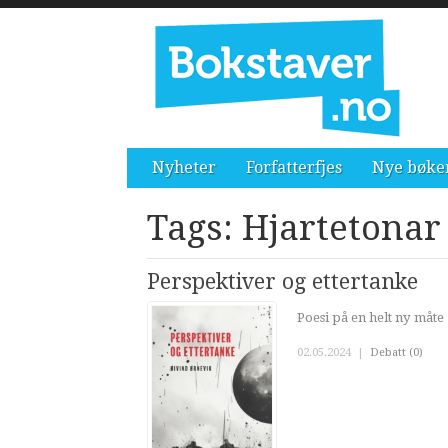
Nyheter
Forfatterfjes
Nye bøke
Tags: Hjartetonar
Perspektiver og ettertanke
Poesi på en helt ny måte
02.05.2024
|
Debatt (0)