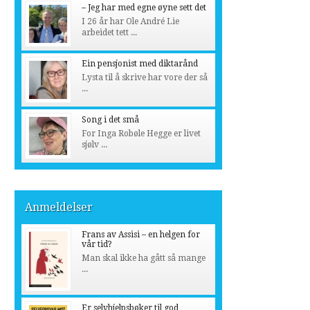
– Jeg har med egne øyne sett det
I 26 år har Ole André Lie
arbeidet tett ...
Ein pensjonist med diktarånd
Lysta til å skrive har vore der så
...
Song i det små
For Inga Robøle Hegge er livet
sjølv ...
Anmeldelser
Frans av Assisi – en helgen for
vår tid?
Man skal ikke ha gått så mange
...
Er selvhjelpsbøker til god