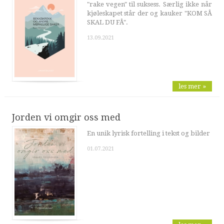
"rake vegen" til suksess. Særlig ikke når
kjøleskapet står der og kauker "KOM SÅ
SKAL DU FÅ".
13.09.2021
les mer »
Jorden vi omgir oss med
En unik lyrisk fortelling i tekst og bilder
01.07.2021