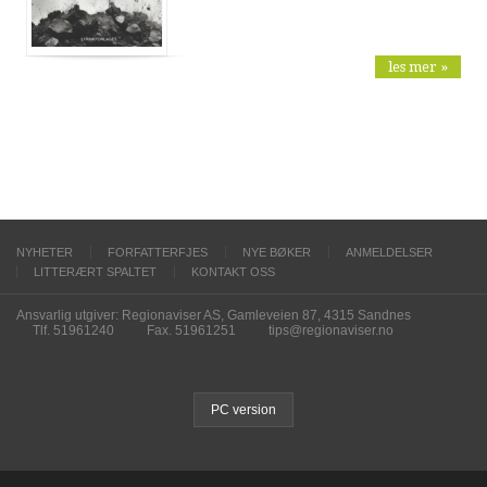
les mer »
NYHETER
FORFATTERFJES
NYE BØKER
ANMELDELSER
LITTERÆRT SPALTET
KONTAKT OSS
Ansvarlig utgiver: Regionaviser AS, Gamleveien 87, 4315 Sandnes
Tlf. 51961240
Fax. 51961251
tips@regionaviser.no
PC version