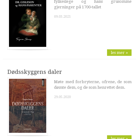
fylkeslege og hans grusomme
gjerninger på 1700-tallet
09.03.2021
les mer »
Dødsskyggens daler
Møte med forbryterne, ofrene, de som
dømte dem, og de som henrettet dem.
29.05.2020
les mer »