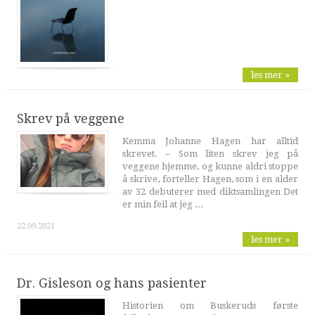
les mer »
Skrev på veggene
Kemma Johanne Hagen har alltid
skrevet. – Som liten skrev jeg på
veggene hjemme, og kunne aldri stoppe
å skrive, forteller Hagen, som i en alder
av 32 debuterer med diktsamlingen Det
er min feil at jeg ...
22.09.2021
les mer »
Dr. Gisleson og hans pasienter
Historien om Buskeruds første