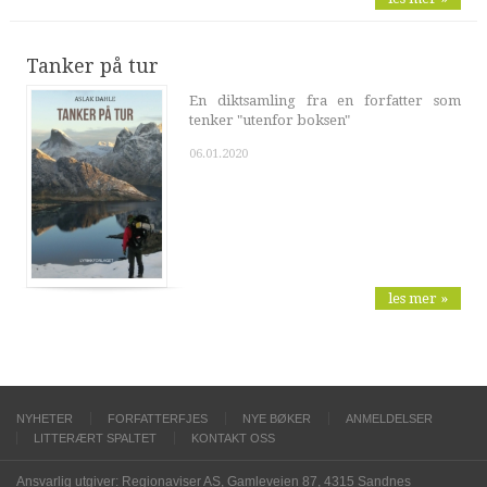
Tanker på tur
En diktsamling fra en forfatter som
tenker "utenfor boksen"
06.01.2020
les mer »
NYHETER
FORFATTERFJES
NYE BØKER
ANMELDELSER
LITTERÆRT SPALTET
KONTAKT OSS
Ansvarlig utgiver: Regionaviser AS, Gamleveien 87, 4315 Sandnes