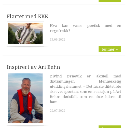
Flørtet med KKK
Hva kan være poetisk med en
regnfrakk?
13.09.2022
les mer »
Inspirert av Ari Behn
Øivind Ørnevik er aktuell med
diktsamlingen Menneskelig
utviklingshemmet. – Det første diktet ble
skrevet spontant som en reaksjon på Ari
Behns dødsfall, som en siste hilsen til
ham.
22.07.2022