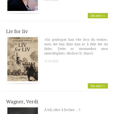
les mer »
Liv for liv
«En psykopat kan vite hva du tenker,
men det han ikke kan er å føle det du
føler. Dette er mennesker uten
samvittighet». (Robert D. Hare)
15.10.2024
les mer »
Wagner, Verdi
Å bli, eller å forlate …?