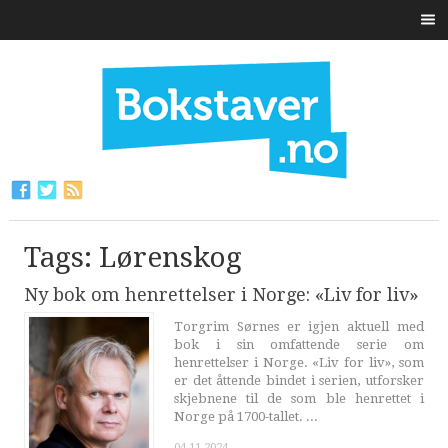
Tags: Lørenskog
Ny bok om henrettelser i Norge: «Liv for liv»
Torgrim Sørnes er igjen aktuell med
bok i sin omfattende serie om
henrettelser i Norge. «Liv for liv», som
er det åttende bindet i serien, utforsker
skjebnene til de som ble henrettet i
Norge på 1700-tallet. ...
04.11.2024