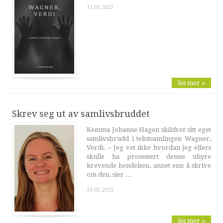
11.01.2023
les mer »
Skrev seg ut av samlivsbruddet
Kemma Johanne Hagen skildrer sitt eget
samlivsbrudd i tekstsamlingen Wagner,
Verdi. – Jeg vet ikke hvordan jeg ellers
skulle ha prosessert denne uhyre
krevende hendelsen, annet enn å skrive
om den, sier ...
31.03.2023
les mer »