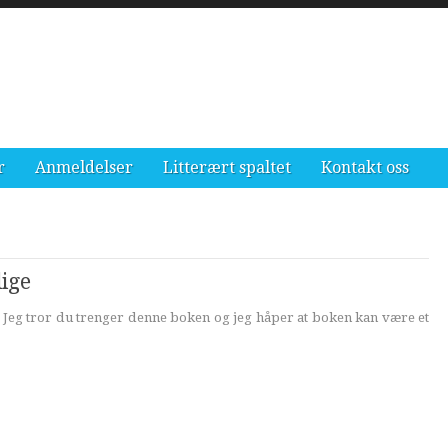
r
Anmeldelser
Litterært spaltet
Kontakt oss
e
ige
si: Jeg tror du trenger denne boken og jeg håper at boken kan være et