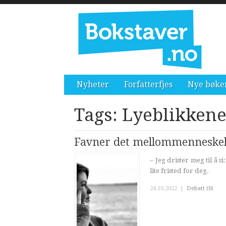
Nyheter
Forfatterfjes
Nye bøke
Tags: Lyeblikken
Favner det mellommenneskel
– Jeg drister meg til å 
lite fristed for deg.
24.10.2022
|
Debatt (0)