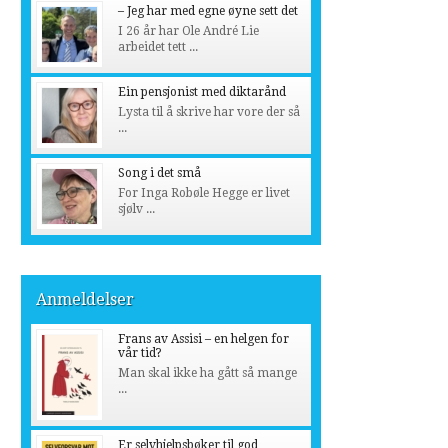
– Jeg har med egne øyne sett det
I 26 år har Ole André Lie
arbeidet tett ...
Ein pensjonist med diktarånd
Lysta til å skrive har vore der så
...
Song i det små
For Inga Robøle Hegge er livet
sjølv ...
Anmeldelser
Frans av Assisi – en helgen for
vår tid?
Man skal ikke ha gått så mange
...
Er selvhjelpsbøker til god