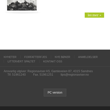
les mer »
NYHETER
FORFATTERFJES
NYE BØKER
ANMELDELSER
LITTERÆRT SPALTET
KONTAKT OSS
Ansvarlig utgiver: Regionaviser AS, Gamleveien 87, 4315 Sandnes
Tlf. 51961240
Fax. 51961251
tips@regionaviser.no
PC version