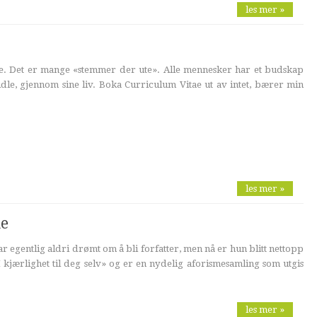
les mer »
ike. Det er mange «stemmer der ute». Alle mennesker har et budskap
midle, gjennom sine liv. Boka Curriculum Vitae ut av intet, bærer min
les mer »
ne
 egentlig aldri drømt om å bli forfatter, men nå er hun blitt nettopp
 kjærlighet til deg selv» og er en nydelig aforismesamling som utgis
les mer »