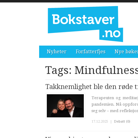
Nyheter
Forfatterfjes
Nye bøke
Tags: Mindfulnes
Takknemlighet ble den røde 
Terapeuten og meditasj
pandemien. Nå oppfordr
seg selv – med refleksjon
17.12.2025
|
Debatt (0)