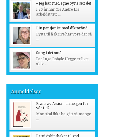
– Jeg har med egne øyne sett det
I 26 år har Ole André Lie
arbeidet tett ...
Ein pensjonist med diktarånd
Lysta til å skrive har vore der så
...
Song i det små
For Inga Robøle Hegge er livet
sjølv ...
Anmeldelser
Frans av Assisi – en helgen for
vår tid?
Man skal ikke ha gått så mange
...
Er selvhjelpsbøker til god