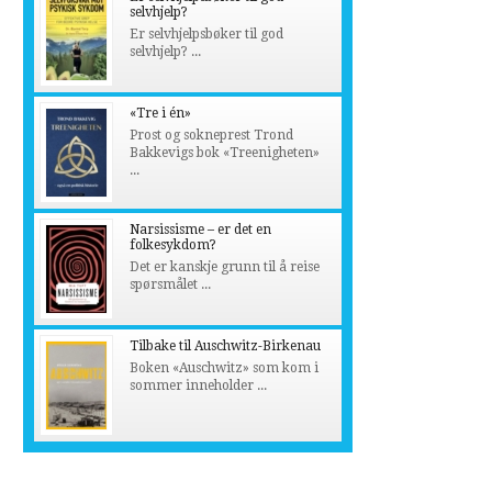
selvhjelp?
Er selvhjelpsbøker til god
selvhjelp? ...
«Tre i én»
Prost og sokneprest Trond
Bakkevigs bok «Treenigheten»
...
Narsissisme – er det en
folkesykdom?
Det er kanskje grunn til å reise
spørsmålet ...
Tilbake til Auschwitz-Birkenau
Boken «Auschwitz» som kom i
sommer inneholder ...