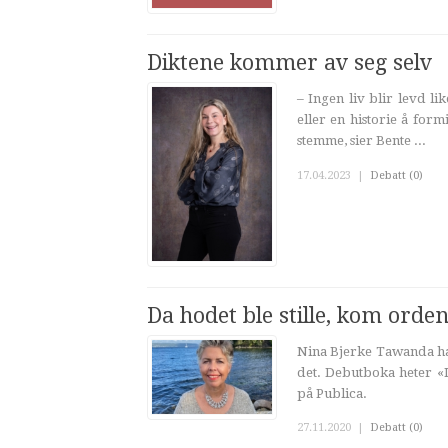
Diktene kommer av seg selv
– Ingen liv blir levd l
eller en historie å for
stemme, sier Bente ...
17.04.2023
|
Debatt (0)
Da hodet ble stille, kom orde
Nina Bjerke Tawanda har
det. Debutboka heter «I
på Publica.
27.11.2020
|
Debatt (0)