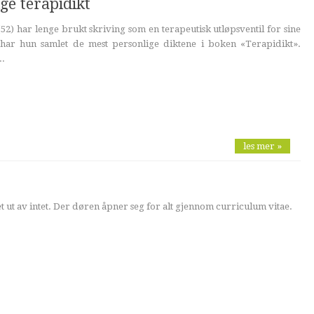
ge terapidikt
52) har lenge brukt skriving som en terapeutisk utløpsventil for sine
 har hun samlet de mest personlige diktene i boken «Terapidikt».
..
les mer »
et ut av intet. Der døren åpner seg for alt gjennom curriculum vitae.