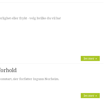
ighet eller frykt - velg hvilke du vil ha!
les mer »
forhold
 omstart, sier forfatter Ingunn Norheim.
les mer »