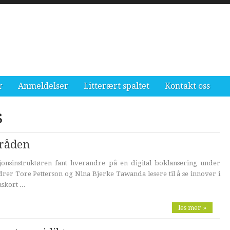
r
Anmeldelser
Litterært spaltet
Kontakt oss
s
tråden
onsinstruktøren fant hverandre på en digital boklansering under
er Tore Petterson og Nina Bjerke Tawanda lesere til å se innover i
skort ...
les mer »