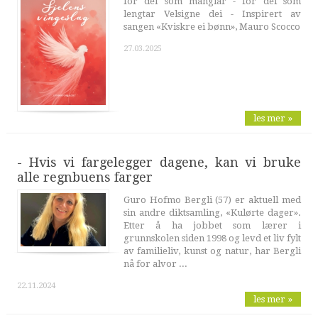
for dei som manglar - for dei som
lengtar Velsigne dei - Inspirert av
sangen «Kviskre ei bønn», Mauro Scocco
27.03.2025
les mer »
- Hvis vi fargelegger dagene, kan vi bruke
alle regnbuens farger
Guro Hofmo Bergli (57) er aktuell med
sin andre diktsamling, «Kulørte dager».
Etter å ha jobbet som lærer i
grunnskolen siden 1998 og levd et liv fylt
av familieliv, kunst og natur, har Bergli
nå for alvor ...
22.11.2024
les mer »