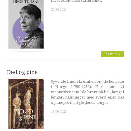
Livsvisdom med skrått blikk
23.06.2023
les mer »
Død og pine
Syvende bind i krøniken om de henrette
i Norge (1759-1752). Her møter vi
mennesker som ble brent på bål, hengt i
lenker, halshugget med sverd eller øks
og knepet med glødende tenger.
19.06.2023