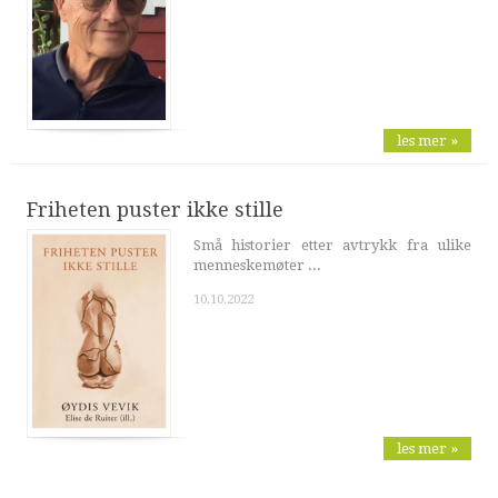
les mer »
Friheten puster ikke stille
Små historier etter avtrykk fra ulike
menneskemøter ...
10.10.2022
les mer »