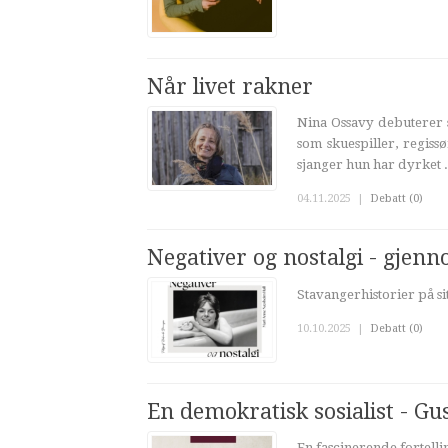
Når livet rakner
Nina Ossavy debuterer s
som skuespiller, regiss
sjanger hun har dyrket .
04.11.2025
|
Debatt (0)
Negativer og nostalgi - gjenn
Stavangerhistorier på sitt
10.10.2025
|
Debatt (0)
En demokratisk sosialist - G
En fascinerende fortell