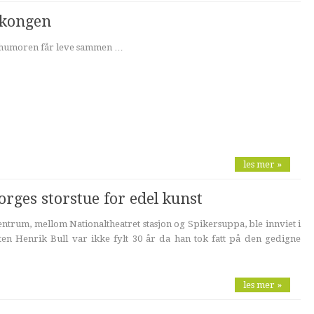
ålkongen
 humoren får leve sammen …
les mer »
orges storstue for edel kunst
sentrum, mellom Nationaltheatret stasjon og Spikersuppa, ble innviet i
ten Henrik Bull var ikke fylt 30 år da han tok fatt på den gedigne
les mer »