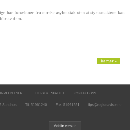
ge har forsvinner fra norske asylmottak uten at styresmaktene kan
 blir av dem.
les mer »
ANMELDELSER
LITTERÆRT SPALTET
KONTAKT OSS
15 Sandnes
Tlf. 51961240
Fax. 51961251
tips@regionaviser.no
Mobile version