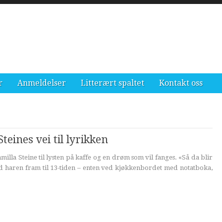
r
Anmeldelser
Litterært spaltet
Kontakt oss
eines vei til lyrikken
lla Steine til lysten på kaffe og en drøm som vil fanges. «Så da blir
d haren fram til 13-tiden – enten ved kjøkkenbordet med notatboka,