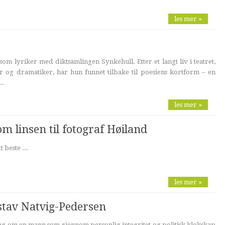
les mer »
om lyriker med diktsamlingen Synkehull. Etter et langt liv i teatret,
ør og dramatiker, har hun funnet tilbake til poesiens kortform – en
..
les mer »
om linsen til fotograf Høiland
 beste ...
les mer »
ustav Natvig-Pedersen
ing om en mann som gjennom personlig integritet og politisk klokskap