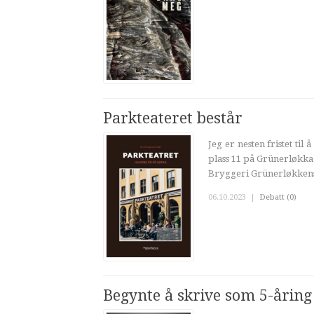
Parkteateret består
Jeg er nesten fristet ti
plass 11 på Grünerløkka
Bryggeri Grünerløkkens 
06.10.2023
|
Debatt (0)
Begynte å skrive som 5-åring