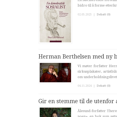
bidro til å forme etterk
02.05.2025
|
Debatt (0)
Herman Berthelsen med ny b
Vi møter forfatter Her
sirkusplakater, artistb
om underholdningslivet 
04.11.2024
|
Debatt (0)
Gir en stemme til de utenfor 
Ålesund-forfatter Ther
noen», en bok som sette