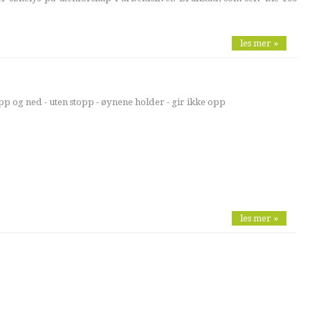
les mer »
pp og ned - uten stopp - øynene holder - gir ikke opp
les mer »