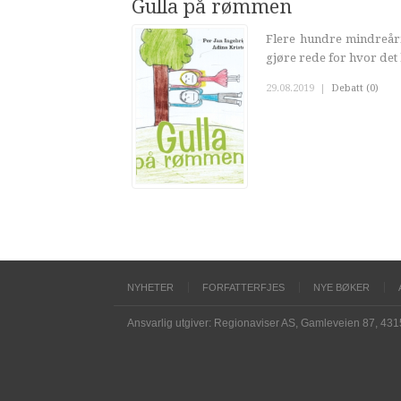
Gulla på rømmen
Flere hundre mindreåri
gjøre rede for hvor det
29.08.2019
|
Debatt (0)
NYHETER
FORFATTERFJES
NYE BØKER
Ansvarlig utgiver: Regionaviser AS, Gamleveien 87, 43