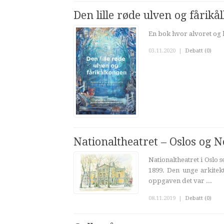
Den lille røde ulven og fårik
En bok hvor alvoret og
03.11.2020
|
Debatt (0)
Nationaltheatret – Oslos og N
Nationaltheatret i Oslo 
1899. Den unge arkitek
oppgaven det var ...
08.11.2019
|
Debatt (0)