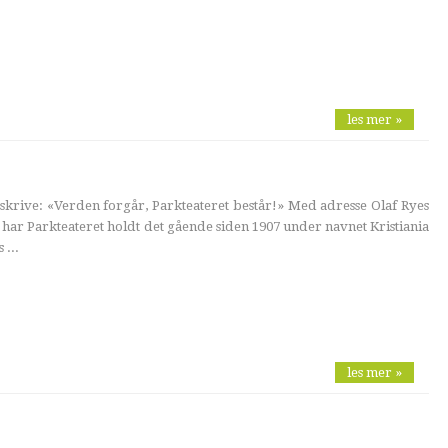
les mer »
l å skrive: «Verden forgår, Parkteateret består!» Med adresse Olaf Ryes
 har Parkteateret holdt det gående siden 1907 under navnet Kristiania
...
les mer »