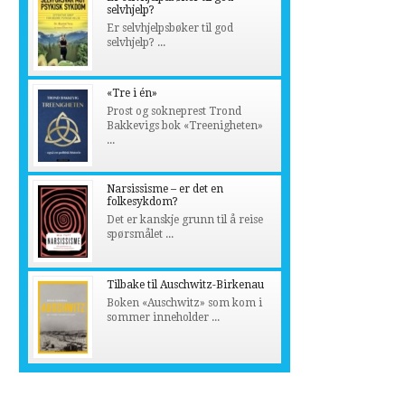
selvhjelp?
Er selvhjelpsbøker til god
selvhjelp? ...
«Tre i én»
Prost og sokneprest Trond
Bakkevigs bok «Treenigheten»
...
Narsissisme – er det en
folkesykdom?
Det er kanskje grunn til å reise
spørsmålet ...
Tilbake til Auschwitz-Birkenau
Boken «Auschwitz» som kom i
sommer inneholder ...