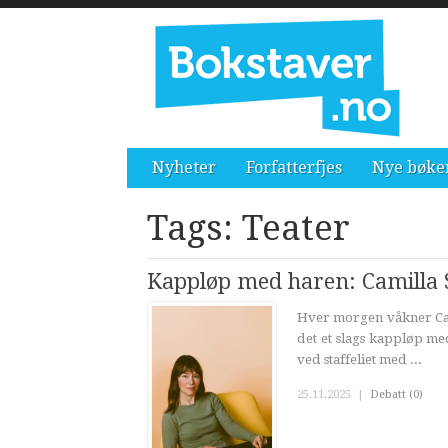
Nyheter
Forfatterfjes
Nye bøke
Tags: Teater
Kappløp med haren: Camilla St
Hver morgen våkner Cami
det et slags kappløp me
ved staffeliet med ...
25.11.2025
|
Debatt (0)