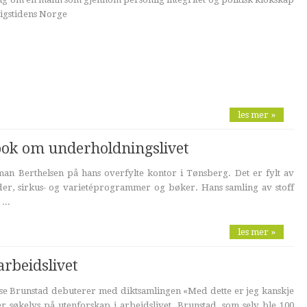
rigstidens Norge
les mer »
ok om underholdningslivet
man Berthelsen på hans overfylte kontor i Tønsberg. Det er fylt av
ilder, sirkus- og varietéprogrammer og bøker. Hans samling av stoff
...
les mer »
arbeidslivet
ese Brunstad debuterer med diktsamlingen «Med dette er jeg kanskje
r søkelys på utenforskap i arbeidslivet. Brunstad, som selv ble 100