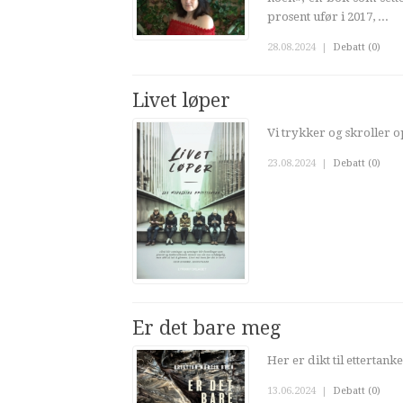
prosent ufør i 2017, ...
28.08.2024
|
Debatt (0)
Livet løper
Vi trykker og skroller o
23.08.2024
|
Debatt (0)
Er det bare meg
Her er dikt til ettertanke
13.06.2024
|
Debatt (0)