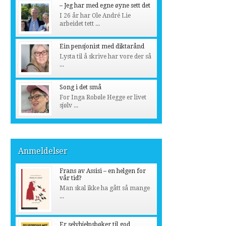
– Jeg har med egne øyne sett det
I 26 år har Ole André Lie
arbeidet tett ...
Ein pensjonist med diktarånd
Lysta til å skrive har vore der så
...
Song i det små
For Inga Robøle Hegge er livet
sjølv ...
Anmeldelser
Frans av Assisi – en helgen for
vår tid?
Man skal ikke ha gått så mange
...
Er selvhjelpsbøker til god