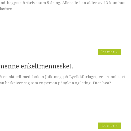
nd begynte å skrive som 5-åring. Allerede i en alder av 13 kom hun
lavisen.
les mer »
llmenne enkeltmennesket.
 er aktuell med boken Joik meg på Lyrikkforlaget, er i sannhet et
 beskriver seg som en person på søken og leting. Etter hva?
les mer »