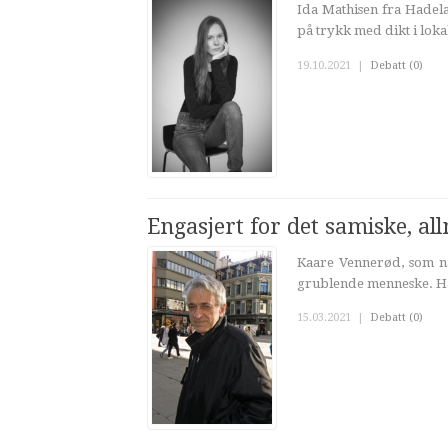
Ida Mathisen fra Hadela
på trykk med dikt i loka
19.10.2021
|
Debatt (0)
Engasjert for det samiske, a
Kaare Vennerød, som nå
grublende menneske. Han
15.03.2021
|
Debatt (0)