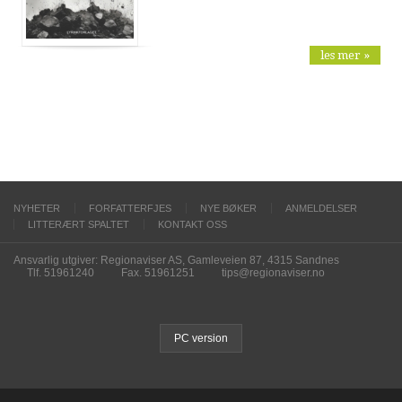
les mer »
NYHETER
FORFATTERFJES
NYE BØKER
ANMELDELSER
LITTERÆRT SPALTET
KONTAKT OSS
Ansvarlig utgiver: Regionaviser AS, Gamleveien 87, 4315 Sandnes
Tlf. 51961240
Fax. 51961251
tips@regionaviser.no
PC version