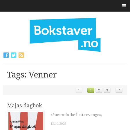
Tags: Venner
‹
›
1
2
3
Majas dagbok
«Success is the best revenge»,
13.10.2025