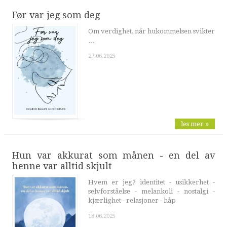
Før var jeg som deg
Om verdighet, når hukommelsen svikter
…
27.06.2025
les mer »
Hun var akkurat som månen - en del av
henne var alltid skjult
Hvem er jeg? identitet - usikkerhet -
selvforståelse - melankoli - nostalgi -
kjærlighet - relasjoner - håp
18.06.2025