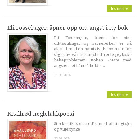
les mer »
Eli Fossehagen åpner opp om angst i ny bok
Eli Fossehagen, kjent for sine
diktsamlinger og barnebøker, er nå
aktuell med en ny utgivelse som tar for
seg et av vår tids mest utbredte psykiske
helseproblemer. Boken «Møte med
angsten - ei hånd å holde ...
11.09.2024
les mer »
Knallrød neglelakkpoesi
Sterke dikt som treffer med blottlagt sjel
og viljestyrke
22.08.2024