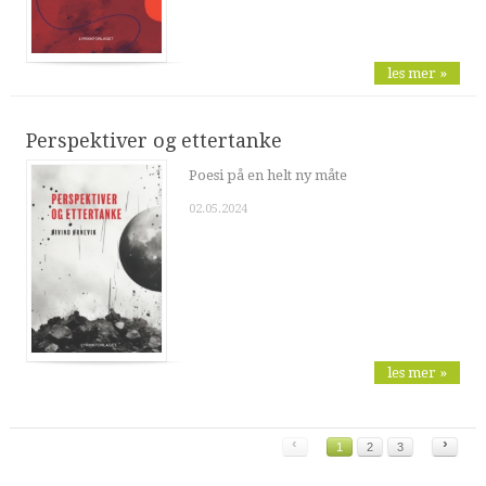
les mer »
Perspektiver og ettertanke
Poesi på en helt ny måte
02.05.2024
les mer »
‹
›
1
2
3