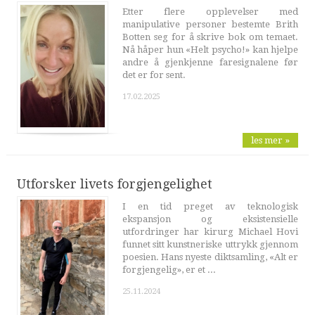
Etter flere opplevelser med
manipulative personer bestemte Brith
Botten seg for å skrive bok om temaet.
Nå håper hun «Helt psycho!» kan hjelpe
andre å gjenkjenne faresignalene før
det er for sent.
17.02.2025
les mer »
Utforsker livets forgjengelighet
I en tid preget av teknologisk
ekspansjon og eksistensielle
utfordringer har kirurg Michael Hovi
funnet sitt kunstneriske uttrykk gjennom
poesien. Hans nyeste diktsamling, «Alt er
forgjengelig», er et ...
25.11.2024