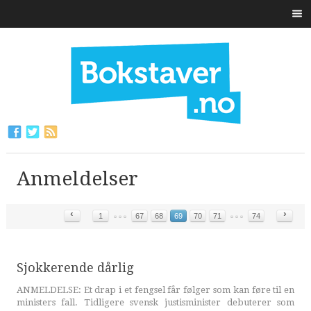
Anmeldelser
‹
›
1
67
68
69
70
71
74
Sjokkerende dårlig
ANMELDELSE: Et drap i et fengsel får følger som kan føre til en
ministers fall. Tidligere svensk justisminister debuterer som