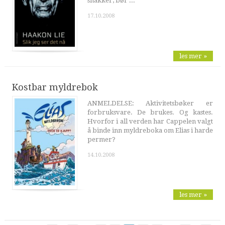
snakker, bør ...
17.10.2008
les mer »
Kostbar myldrebok
ANMELDELSE: Aktivitetsbøker er
forbruksvare. De brukes. Og kastes.
Hvorfor i all verden har Cappelen valgt
å binde inn myldreboka om Elias i harde
permer?
14.10.2008
les mer »