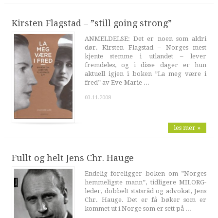
Kirsten Flagstad – ”still going strong”
ANMELDELSE: Det er noen som aldri
dør. Kirsten Flagstad – Norges mest
kjente stemme i utlandet – lever
fremdeles, og i disse dager er hun
aktuell igjen i boken ”La meg være i
fred” av Eve-Marie ...
03.11.2008
les mer »
Fullt og helt Jens Chr. Hauge
Endelig foreligger boken om ”Norges
hemmeligste mann”, tidligere MILORG-
leder, dobbelt statsråd og advokat, Jens
Chr. Hauge. Det er få bøker som er
kommet ut i Norge som er sett på ...