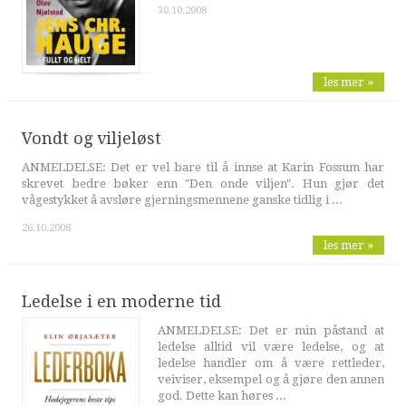
30.10.2008
les mer »
Vondt og viljeløst
ANMELDELSE: Det er vel bare til å innse at Karin Fossum har
skrevet bedre bøker enn "Den onde viljen". Hun gjør det
vågestykket å avsløre gjerningsmennene ganske tidlig i ...
26.10.2008
les mer »
Ledelse i en moderne tid
ANMELDELSE: Det er min påstand at
ledelse alltid vil være ledelse, og at
ledelse handler om å være rettleder,
veiviser, eksempel og å gjøre den annen
god. Dette kan høres ...