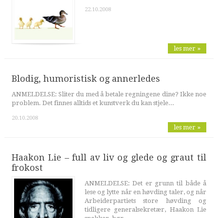
22.10.2008
les mer »
Blodig, humoristisk og annerledes
ANMELDELSE: Sliter du med å betale regningene dine? Ikke noe
problem. Det finnes alltids et kunstverk du kan stjele...
20.10.2008
les mer »
Haakon Lie – full av liv og glede og graut til
frokost
ANMELDELSE: Det er grunn til både å
lese og lytte når en høvding taler, og når
Arbeiderpartiets store høvding og
tidligere generalsekretær, Haakon Lie