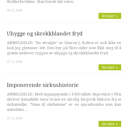
thrillerforfatter. Han burde latt være.
08.11.2008
les mer »
Uhygge og skrekkblandet fryd
ANMELDELSE: "De utvalgte" av Sharon J. Bolton er nok ikke en
bok jeg glemmer lett. Den byr på flere sider som fikk meg til å
grøsse nedover ryggen av uhygge og skrekkblandet fryd.
07.11.2008
les mer »
Imponerende sirkushistorie
ANMELDELSE: Med utgangspunkt i 1930-tallets depresjon i USA
skriver kanadiske Sara Gruen en utrolig fargerik historie fra et
sirkusmiljø. "Vann til elefantene" er en sjarmbombe som kan
anbefales ...
07.11.2008
les mer »