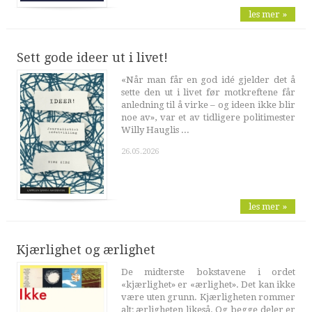
les mer »
Sett gode ideer ut i livet!
«Når man får en god idé gjelder det å
sette den ut i livet før motkreftene får
anledning til å virke – og ideen ikke blir
noe av», var et av tidligere politimester
Willy Hauglis ...
26.05.2026
les mer »
Kjærlighet og ærlighet
De midterste bokstavene i ordet
«kjærlighet» er «ærlighet». Det kan ikke
være uten grunn. Kjærligheten rommer
alt; ærligheten likeså. Og begge deler er