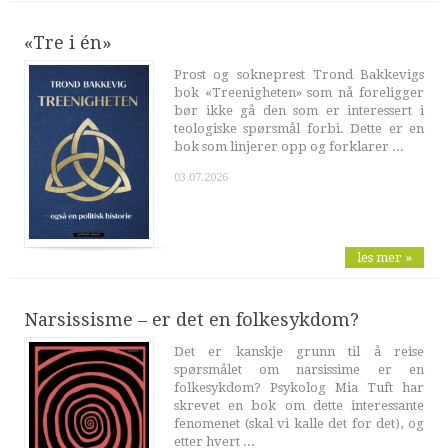
«Tre i én»
Prost og sokneprest Trond Bakkevigs
bok «Treenigheten» som nå foreligger
bør ikke gå den som er interessert i
teologiske spørsmål forbi. Dette er en
bok som linjerer opp og forklarer ...
03.07.2026
les mer »
Narsissisme – er det en folkesykdom?
Det er kanskje grunn til å reise
spørsmålet om narsissime er en
folkesykdom? Psykolog Mia Tuft har
skrevet en bok om dette interessante
fenomenet (skal vi kalle det for det), og
etter hvert ...