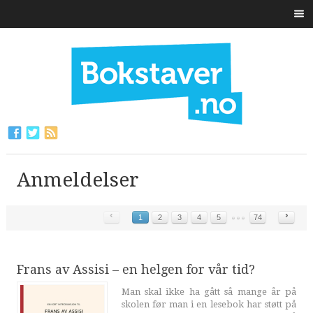
Anmeldelser
‹
›
1
2
3
4
5
74
Frans av Assisi – en helgen for vår tid?
Man skal ikke ha gått så mange år på
skolen før man i en lesebok har støtt på