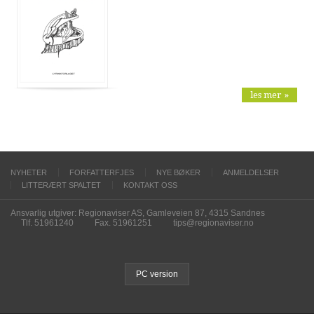
les mer »
NYHETER
FORFATTERFJES
NYE BØKER
ANMELDELSER
LITTERÆRT SPALTET
KONTAKT OSS
Ansvarlig utgiver: Regionaviser AS, Gamleveien 87, 4315 Sandnes
Tlf. 51961240
Fax. 51961251
tips@regionaviser.no
PC version