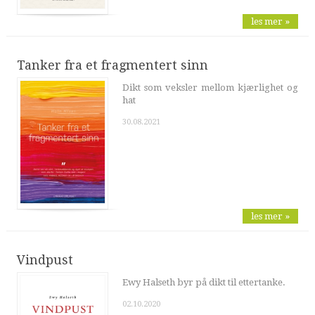
les mer »
Tanker fra et fragmentert sinn
Dikt som veksler mellom kjærlighet og
hat
30.08.2021
les mer »
Vindpust
Ewy Halseth byr på dikt til ettertanke.
02.10.2020