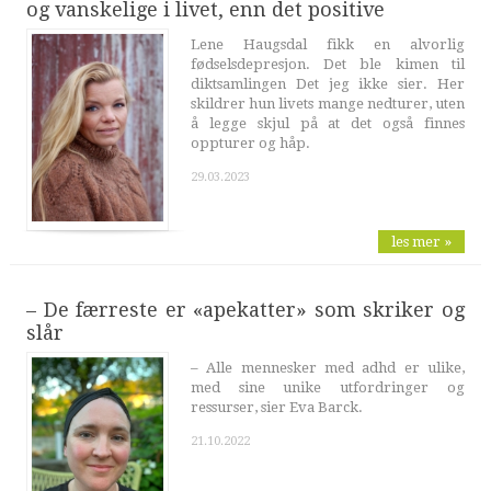
og vanskelige i livet, enn det positive
Lene Haugsdal fikk en alvorlig
fødselsdepresjon. Det ble kimen til
diktsamlingen Det jeg ikke sier. Her
skildrer hun livets mange nedturer, uten
å legge skjul på at det også finnes
oppturer og håp.
29.03.2023
les mer »
– De færreste er «apekatter» som skriker og
slår
– Alle mennesker med adhd er ulike,
med sine unike utfordringer og
ressurser, sier Eva Barck.
21.10.2022