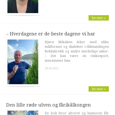
les mer »
– Hverdagene er de beste dagene vi har
Bjørn Mikalsen leker med ulike
målformer og dialekter i diktsamlingen
Bekkskrekk og andre merkelige saker.
– Det kan være en risikosport,
innrømmer han.
28.09.2021
les mer »
Den lille røde ulven og fårikålkongen
En bok hvor alvoret og humoren får