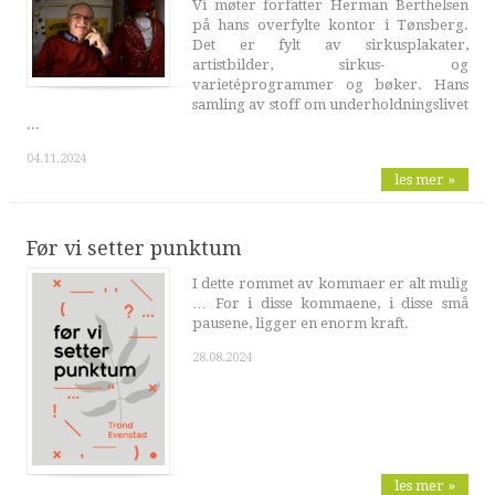
Vi møter forfatter Herman Berthelsen
på hans overfylte kontor i Tønsberg.
Det er fylt av sirkusplakater,
artistbilder, sirkus- og
varietéprogrammer og bøker. Hans
samling av stoff om underholdningslivet
...
04.11.2024
les mer »
Før vi setter punktum
I dette rommet av kommaer er alt mulig
… For i disse kommaene, i disse små
pausene, ligger en enorm kraft.
28.08.2024
les mer »