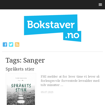
Tags: Sanger
Språkets stier
FHI melder at for hver time vi lever så
forlenges vår forventede levealder med
tolv minutter ...
09.07.2025