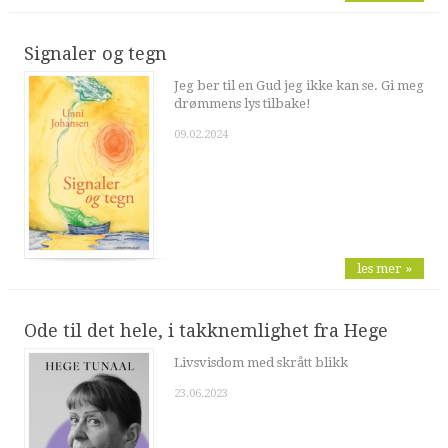
Signaler og tegn
Jeg ber til en Gud jeg ikke kan se. Gi meg
drømmens lys tilbake!
09.02.2024
les mer »
Ode til det hele, i takknemlighet fra Hege
Livsvisdom med skrått blikk
23.06.2023