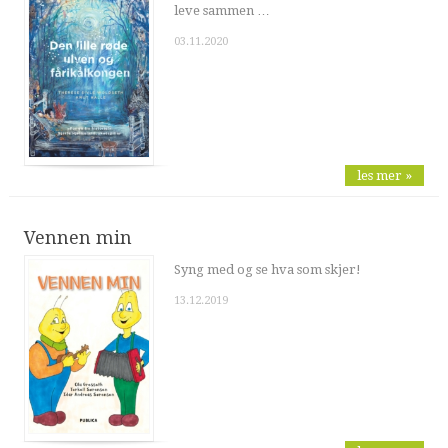
leve sammen …
03.11.2020
les mer »
Vennen min
Syng med og se hva som skjer!
13.12.2019