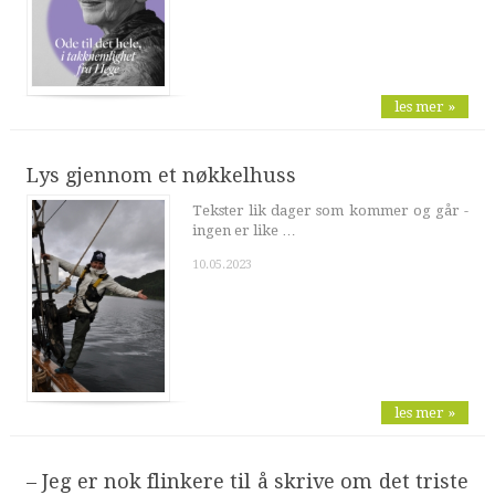
les mer »
Lys gjennom et nøkkelhuss
Tekster lik dager som kommer og går -
ingen er like …
10.05.2023
les mer »
– Jeg er nok flinkere til å skrive om det triste