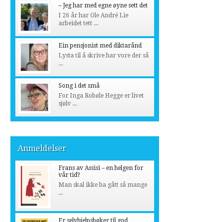
– Jeg har med egne øyne sett det
I 26 år har Ole André Lie
arbeidet tett ...
Ein pensjonist med diktarånd
Lysta til å skrive har vore der så
...
Song i det små
For Inga Robøle Hegge er livet
sjølv ...
Anmeldelser
Frans av Assisi – en helgen for
vår tid?
Man skal ikke ha gått så mange
...
Er selvhjelpsbøker til god