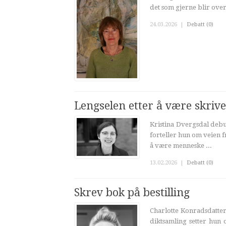
det som gjerne blir overs
24.03.2026
|
Debatt (0)
Lengselen etter å være skriv
Kristina Dvergsdal debu
forteller hun om veien fr
å være menneske ...
13.02.2026
|
Debatt (0)
Skrev bok på bestilling
Charlotte Konradsdatter
diktsamling setter hun 