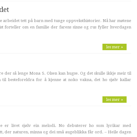
det
ie arbeidet tett på barn med tunge oppveksthistorier. Nå har møtene
eist forteller om en familie der farens sinne og rus fyller hverdagen
les mer »
ore der så lenge Mona S. Olsen kan hugse. Og det skulle ikkje meir til
 til besteforeldra for å kjenne at noko vakna, det ho sjølv kallar
les mer »
e er livet sjølv ein melodi. No debuterer ho som lyrikar med
ått, der naturen, minna og dei små augeblikka får ord. – Heile dagen