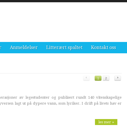
r
Anmeldelser
Litterært spaltet
Kontakt oss
‹
›
1
2
rasjoner av legestudenter og publisert rundt 140 vitenskapelige
yversen lagt ut på dypere vann, som lyriker. I drift på livets hav er
.
les mer »