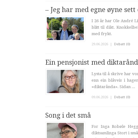
– Jeg har med egne øyne sett 
I 26 år har Ole André L
blitt til dikt. Knokkelb
med frykt.
29.06.2026
|
Debatt (0)
Ein pensjonist med diktarånd
Lysta til å skrive har v
enn ein blåveis i hagen
«diktarånda». Sidan ...
09.06.2026
|
Debatt (0)
Song i det små
For Inga Robøle Hegg
diktsamlinga Stort i sm