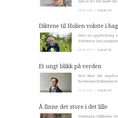
min er for det meste ein s
08.06.2026
|
Debatt (0)
Diktene til Holien vokste i ha
Etter en oppfordring el
debuterer den pensjone
08.06.2026
|
Debatt (0)
Et ungt blikk på verden
Hva skjer når ungdoms
Beckmann Kristiansen bru
24.03.2026
|
Debatt (0)
Å finne det store i det lille
Ventingen. Stillheten. Det