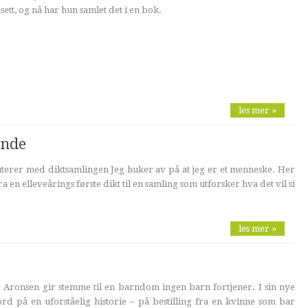
ett, og nå har hun samlet det i en bok.
les mer »
ende
terer med diktsamlingen Jeg huker av på at jeg er et menneske. Her
a en elleveårings første dikt til en samling som utforsker hva det vil si
les mer »
 Aronsen gir stemme til en barndom ingen barn fortjener. I sin nye
ord på en uforståelig historie – på bestilling fra en kvinne som bar