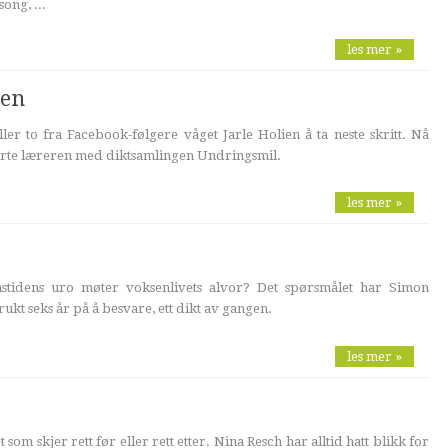
ong, ...
les mer »
gen
ler to fra Facebook-følgere våget Jarle Holien å ta neste skritt. Nå
rte læreren med diktsamlingen Undringsmil.
les mer »
tidens uro møter voksenlivets alvor? Det spørsmålet har Simon
kt seks år på å besvare, ett dikt av gangen.
les mer »
 som skjer rett før eller rett etter. Nina Resch har alltid hatt blikk for