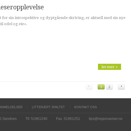
leseropplevelse
t for sin introspektive og dyptgående skriving, er aktuell med sin nye
il odel og eie».
les mer »
‹
›
1
2
ANMELDELSER
LITTERÆRT SPALTET
KONTAKT OSS
15 Sandnes
Tlf. 51961240
Fax. 51961251
tips@regionaviser.no