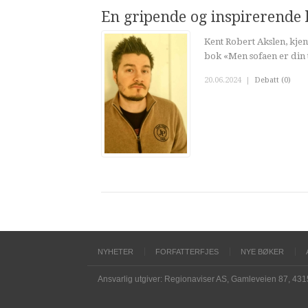
En gripende og inspirerende 
Kent Robert Akslen, kjen
bok «Men sofaen er din t
20.06.2024
|
Debatt (0)
NYHETER
FORFATTERFJES
NYE BØKER
Ansvarlig utgiver: Regionaviser AS, Gamleveien 87, 43