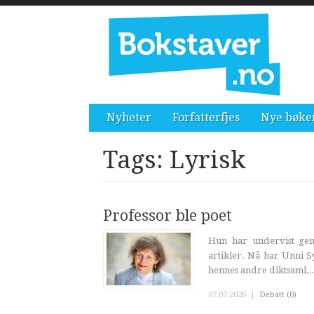
Nyheter
Forfatterfjes
Nye bøke
Tags: Lyrisk
Professor ble poet
Hun har undervist gene
artikler. Nå har Unni S
hennes andre diktsaml..
07.07.2026
|
Debatt (0)