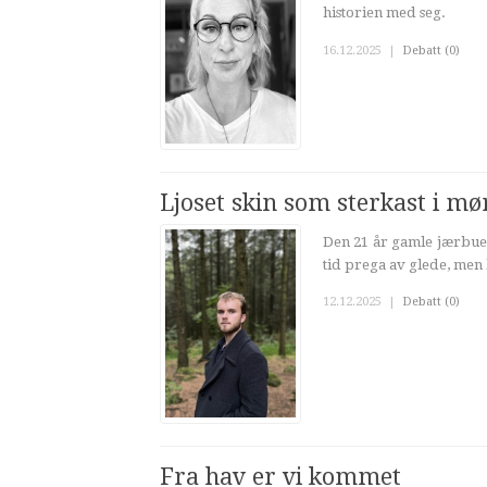
historien med seg.
16.12.2025
|
Debatt (0)
Ljoset skin som sterkast i mø
Den 21 år gamle jærbue
tid prega av glede, men 
12.12.2025
|
Debatt (0)
Fra hav er vi kommet