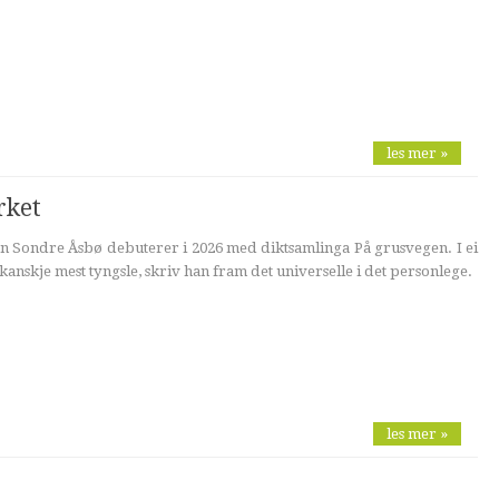
les mer »
rket
n Sondre Åsbø debuterer i 2026 med diktsamlinga På grusvegen. I ei
kanskje mest tyngsle, skriv han fram det universelle i det personlege.
les mer »