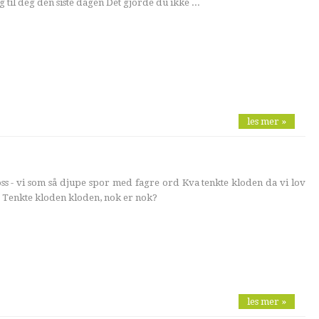
g til deg den siste dagen Det gjorde du ikke ...
les mer »
s - vi som så djupe spor med fagre ord Kva tenkte kloden da vi lov
 Tenkte kloden kloden, nok er nok?
les mer »