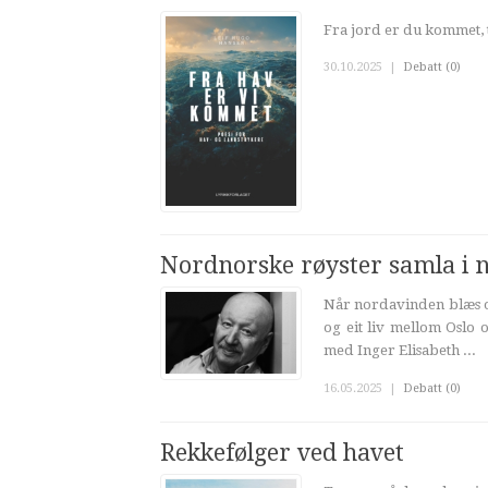
Fra jord er du kommet, t
30.10.2025
|
Debatt (0)
Nordnorske røyster samla i 
Når nordavinden blæs ov
og eit liv mellom Oslo 
med Inger Elisabeth ...
16.05.2025
|
Debatt (0)
Rekkefølger ved havet