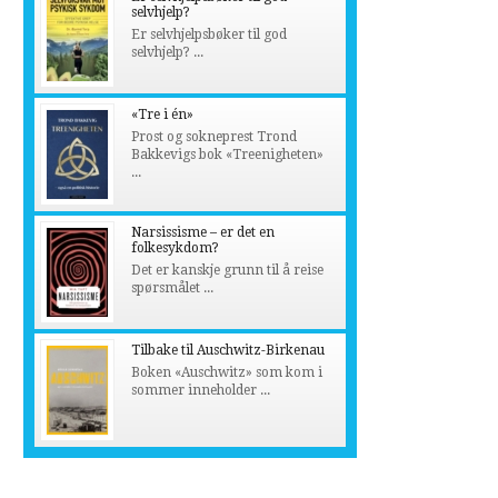
selvhjelp?
Er selvhjelpsbøker til god
selvhjelp? ...
«Tre i én»
Prost og sokneprest Trond
Bakkevigs bok «Treenigheten»
...
Narsissisme – er det en
folkesykdom?
Det er kanskje grunn til å reise
spørsmålet ...
Tilbake til Auschwitz-Birkenau
Boken «Auschwitz» som kom i
sommer inneholder ...