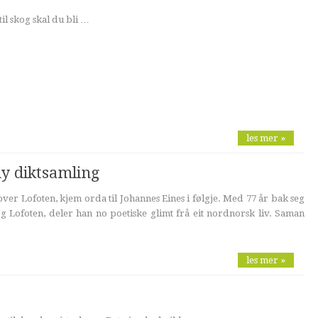
il skog skal du bli …
les mer »
ny diktsamling
er Lofoten, kjem orda til Johannes Eines i følgje. Med 77 år bak seg
og Lofoten, deler han no poetiske glimt frå eit nordnorsk liv. Saman
les mer »