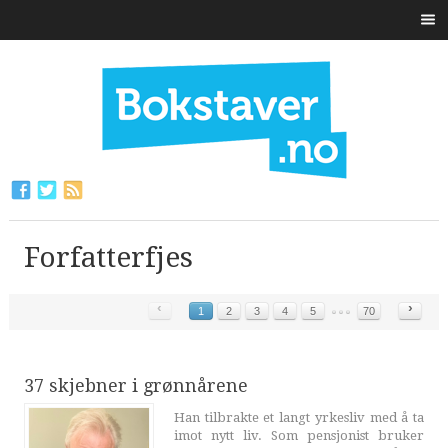
Forfatterfjes
‹
›
1
2
3
4
5
70
37 skjebner i grønnårene
Han tilbrakte et langt yrkesliv med å ta
imot nytt liv. Som pensjonist bruker