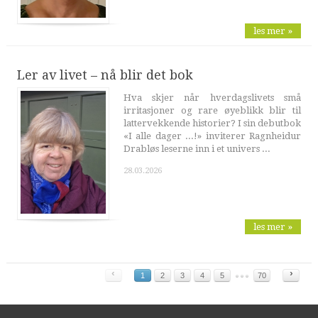
les mer »
Ler av livet – nå blir det bok
Hva skjer når hverdagslivets små
irritasjoner og rare øyeblikk blir til
lattervekkende historier? I sin debutbok
«I alle dager ...!» inviterer Ragnheidur
Drabløs leserne inn i et univers ...
28.03.2026
les mer »
‹
›
1
2
3
4
5
70