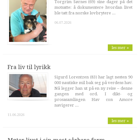
Torgrim Sørnes (69) sine dager på det
motsatte: å dokumentere hvordan livet
ble tatt fra norske lovbrytere ...
06.07.2026
les mer »
Fra liv til lyrikk
Sigurd Lorentzen (83) har lagt nesten 90
000 nautiske mil bak seg på verdens hav.
Nå legger han ut på en ny reise – denne
gangen med ord. I dikt- og
prosasamlingen Hav con Amore
navigerer ...
11.06.2026
les mer »