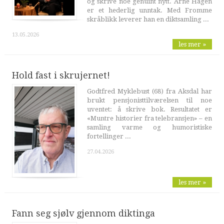
og skrive noe genuint nytt. Arne Hagen
er et hederlig unntak. Med Fromme
skråblikk leverer han en diktsamling ...
13.05.2026
les mer »
Hold fast i skrujernet!
Godtfred Myklebust (68) fra Aksdal har
brukt pensjonisttilværelsen til noe
uventet: å skrive bok. Resultatet er
«Muntre historier fra telebransjen» – en
samling varme og humoristiske
fortellinger ...
27.04.2026
les mer »
Fann seg sjølv gjennom diktinga