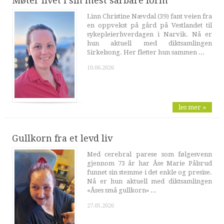
Møter livet i sin mest sårbare form
Linn Christine Nævdal (39) fant veien fra
en oppvekst på gård på Vestlandet til
sykepleierhverdagen i Narvik. Nå er
hun aktuell med diktsamlingen
Sirkelsong. Her fletter hun sammen ...
10.06.2026
les mer »
Gullkorn fra et levd liv
Med cerebral parese som følgesvenn
gjennom 73 år har Åse Marie Pålsrud
funnet sin stemme i det enkle og presise.
Nå er hun aktuell med diktsamlingen
«Åses små gullkorn» ...
27.05.2026