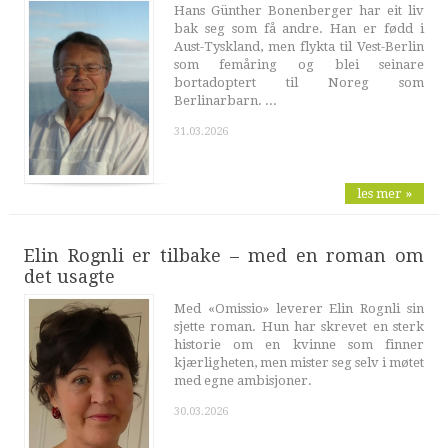
Hans Günther Bonenberger har eit liv
bak seg som få andre. Han er fødd i
Aust-Tyskland, men flykta til Vest-Berlin
som femåring og blei seinare
bortadoptert til Noreg som
Berlinarbarn. ...
31.03.2026
les mer »
Elin Rognli er tilbake – med en roman om
det usagte
Med «Omissio» leverer Elin Rognli sin
sjette roman. Hun har skrevet en sterk
historie om en kvinne som finner
kjærligheten, men mister seg selv i møtet
med egne ambisjoner.
30.03.2026