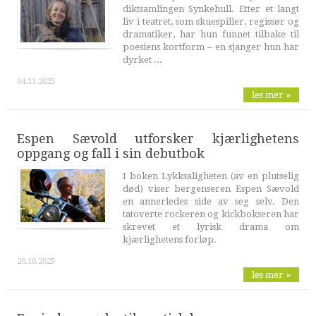
diktsamlingen Synkehull. Etter et langt
liv i teatret, som skuespiller, regissør og
dramatiker, har hun funnet tilbake til
poesiens kortform – en sjanger hun har
dyrket ...
04.11.2025
les mer »
Espen Sævold utforsker kjærlighetens
oppgang og fall i sin debutbok
I boken Lykksaligheten (av en plutselig
død) viser bergenseren Espen Sævold
en annerledes side av seg selv. Den
tatoverte rockeren og kickbokseren har
skrevet et lyrisk drama om
kjærlighetens forløp.
20.10.2025
les mer »