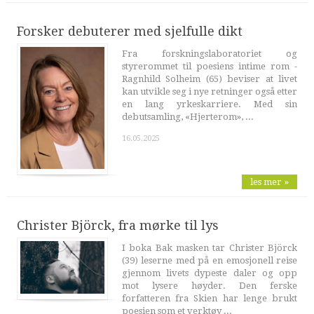
Forsker debuterer med sjelfulle dikt
Fra forskningslaboratoriet og
styrerommet til poesiens intime rom -
Ragnhild Solheim (65) beviser at livet
kan utvikle seg i nye retninger også etter
en lang yrkeskarriere. Med sin
debutsamling, «Hjerterom», ...
16.05.2025
les mer »
Christer Björck, fra mørke til lys
I boka Bak masken tar Christer Björck
(39) leserne med på en emosjonell reise
gjennom livets dypeste daler og opp
mot lysere høyder. Den ferske
forfatteren fra Skien har lenge brukt
poesien som et verktøy ...