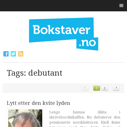
Tags: debutant
‹
›
1
2
Lytt etter den kvite lyden
Lenge hamna dikta i
skrivebordsskuffen. No debuterer den
pensjonerte norsklektoren Kjell Rune