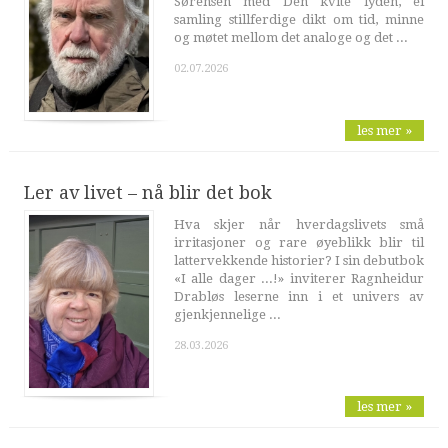
Sørensen med Den kvite lyden, ei
samling stillferdige dikt om tid, minne
og møtet mellom det analoge og det ...
02.07.2026
les mer »
Ler av livet – nå blir det bok
Hva skjer når hverdagslivets små
irritasjoner og rare øyeblikk blir til
lattervekkende historier? I sin debutbok
«I alle dager ...!» inviterer Ragnheidur
Drabløs leserne inn i et univers av
gjenkjennelige ...
28.03.2026
les mer »