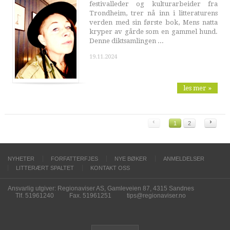
festivalleder og kulturarbeider fra
Trondheim, trer nå inn i litteraturens
verden med sin første bok, Mens natta
kryper av gårde som en gammel hund.
Denne diktsamlingen ...
19.11.2024
les mer »
‹
›
1
2
NYHETER
FORFATTERFJES
NYE BØKER
ANMELDELSER
LITTERÆRT SPALTET
KONTAKT OSS
Ansvarlig utgiver: Regionaviser AS, Gamleveien 87, 4315 Sandnes
Tlf. 51961240
Fax. 51961251
tips@regionaviser.no