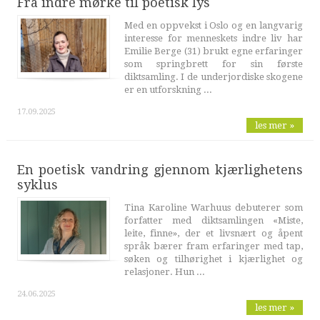
Fra indre mørke til poetisk lys
Med en oppvekst i Oslo og en langvarig
interesse for menneskets indre liv har
Emilie Berge (31) brukt egne erfaringer
som springbrett for sin første
diktsamling. I de underjordiske skogene
er en utforskning ...
17.09.2025
les mer »
En poetisk vandring gjennom kjærlighetens
syklus
Tina Karoline Warhuus debuterer som
forfatter med diktsamlingen «Miste,
leite, finne», der et livsnært og åpent
språk bærer fram erfaringer med tap,
søken og tilhørighet i kjærlighet og
relasjoner. Hun ...
24.06.2025
les mer »