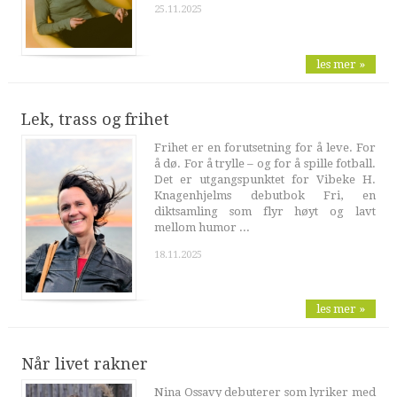
25.11.2025
les mer »
Lek, trass og frihet
Frihet er en forutsetning for å leve. For
å dø. For å trylle – og for å spille fotball.
Det er utgangspunktet for Vibeke H.
Knagenhjelms debutbok Fri, en
diktsamling som flyr høyt og lavt
mellom humor ...
18.11.2025
les mer »
Når livet rakner
Nina Ossavy debuterer som lyriker med