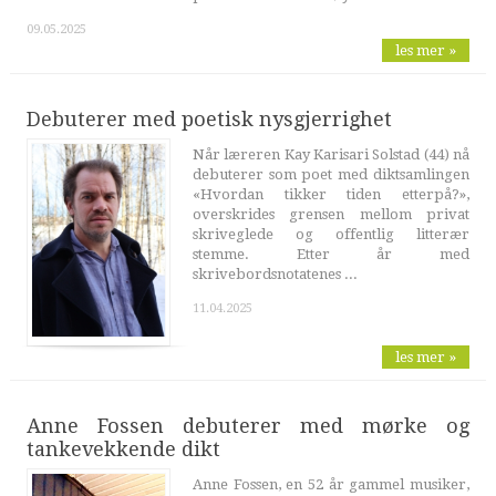
09.05.2025
les mer »
Debuterer med poetisk nysgjerrighet
Når læreren Kay Karisari Solstad (44) nå
debuterer som poet med diktsamlingen
«Hvordan tikker tiden etterpå?»,
overskrides grensen mellom privat
skriveglede og offentlig litterær
stemme. Etter år med
skrivebordsnotatenes ...
11.04.2025
les mer »
Anne Fossen debuterer med mørke og
tankevekkende dikt
Anne Fossen, en 52 år gammel musiker,