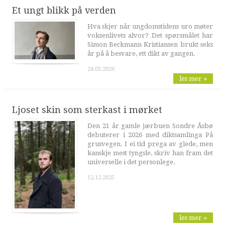
Et ungt blikk på verden
Hva skjer når ungdomstidens uro møter
voksenlivets alvor? Det spørsmålet har
Simon Beckmann Kristiansen brukt seks
år på å besvare, ett dikt av gangen.
24.03.2026
les mer »
Ljoset skin som sterkast i mørket
Den 21 år gamle jærbuen Sondre Åsbø
debuterer i 2026 med diktsamlinga På
grusvegen. I ei tid prega av glede, men
kanskje mest tyngsle, skriv han fram det
universelle i det personlege.
12.12.2025
les mer »