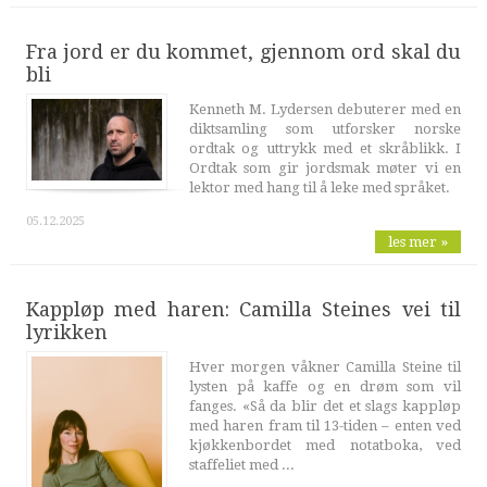
Fra jord er du kommet, gjennom ord skal du
bli
Kenneth M. Lydersen debuterer med en
diktsamling som utforsker norske
ordtak og uttrykk med et skråblikk. I
Ordtak som gir jordsmak møter vi en
lektor med hang til å leke med språket.
05.12.2025
les mer »
Kappløp med haren: Camilla Steines vei til
lyrikken
Hver morgen våkner Camilla Steine til
lysten på kaffe og en drøm som vil
fanges. «Så da blir det et slags kappløp
med haren fram til 13-tiden – enten ved
kjøkkenbordet med notatboka, ved
staffeliet med ...