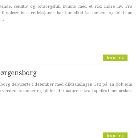
kende, sensitiv og omsorgsfull kvinne med et rikt indre liv. Fra
 voksenlivets refleksjoner, har hun alltid latt tankene og følelsene
...
les mer »
Jørgensborg
borg debuterte i desember med diktsamlingen Tett på, en bok som
en verden av tanker og bilder, der naturens kraft speiles i menneskets
les mer »