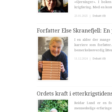
«Gjerninger». I boken
krigføring. Med en komb
23.01.2025
|
Debatt (0)
Forfatter Else Skranefjell: En
I en alder der mange l
karriere som forfatter
bemerkelsesverdig litter
11.12.2024
|
Debatt (0)
Ordets kraft i etterkrigstiden
Reidar Lund er en for
menneskelige erfaringe