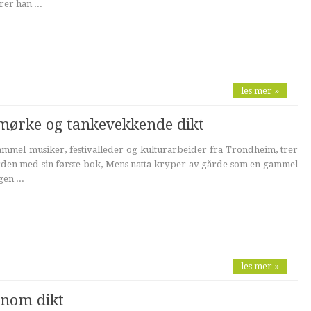
rer han ...
les mer »
mørke og tankevekkende dikt
ammel musiker, festivalleder og kulturarbeider fra Trondheim, trer
verden med sin første bok, Mens natta kryper av gårde som en gammel
en ...
les mer »
nnom dikt