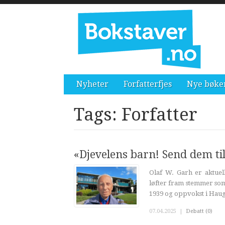
Nyheter
Forfatterfjes
Nye bøke
Tags: Forfatter
«Djevelens barn! Send dem ti
Olaf W. Garh er aktuel
løfter fram stemmer som 
1939 og oppvokst i Haug
07.04.2025
|
Debatt (0)