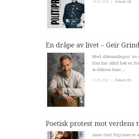
18.03.2025
|
Debatt (0)
En dråpe av livet – Geir Grin
Med diktsamlingen "en d
Han har alltid hatt en f
at diktene hans ...
31.01.2025
|
Debatt (0)
Poetisk protest mot verdens t
Anne Guri Digranes er a