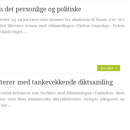
det personlige og politiske
viter og en karriere som spenner fra akademia til finans, trer Gro
den litterære scenen med diktsamlingen «Sjelens vingeslag». Boken
rikkforlaget, ...
les mer »
terer med tankevekkende diktsamling
 Arendal debuterer som forfatter med diktsamlingen «Tankefrø». Med
er over flere kunstneriske uttrykksformer, bringer Jakupovic en
inn ...