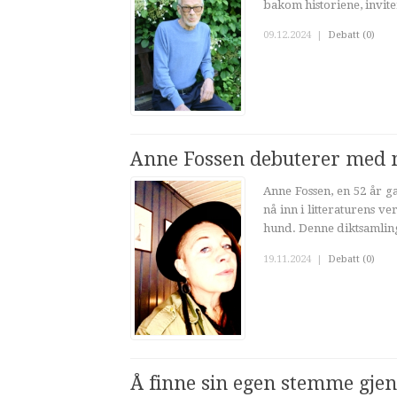
bakom historiene, invite
09.12.2024
|
Debatt (0)
Anne Fossen debuterer med 
Anne Fossen, en 52 år g
nå inn i litteraturens 
hund. Denne diktsamling
19.11.2024
|
Debatt (0)
Å finne sin egen stemme gje