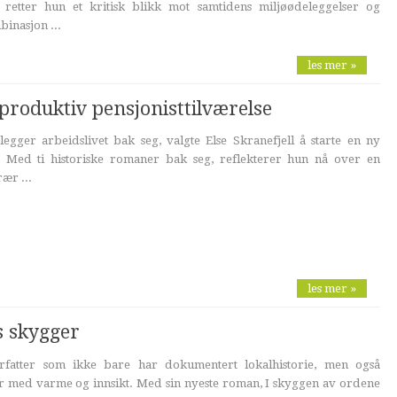
 retter hun et kritisk blikk mot samtidens miljøødeleggelser og
inasjon ...
les mer »
 produktiv pensjonisttilværelse
egger arbeidslivet bak seg, valgte Else Skranefjell å starte en ny
. Med ti historiske romaner bak seg, reflekterer hun nå over en
ær ...
les mer »
s skygger
fatter som ikke bare har dokumentert lokalhistorie, men også
r med varme og innsikt. Med sin nyeste roman, I skyggen av ordene