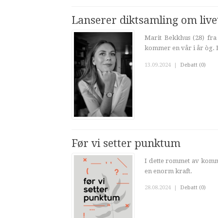
Lanserer diktsamling om live
Marit Bekkhus (28) fra
kommer en vår i år òg. H
13.09.2024
|
Debatt (0)
Før vi setter punktum
I dette rommet av komma
en enorm kraft.
28.08.2024
|
Debatt (0)