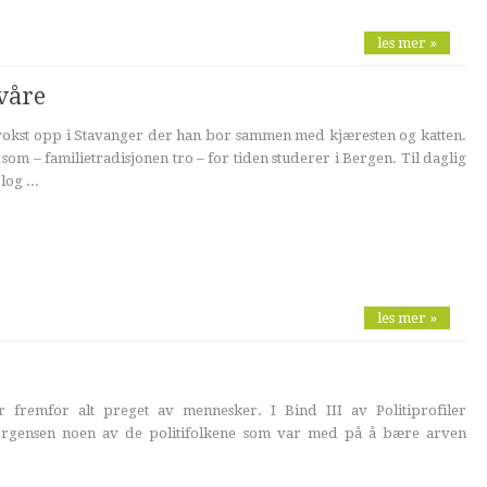
les mer »
 våre
vokst opp i Stavanger der han bor sammen med kjæresten og katten.
om – familietradisjonen tro – for tiden studerer i Bergen. Til daglig
og ...
les mer »
er fremfor alt preget av mennesker. I Bind III av Politiprofiler
Jørgensen noen av de politifolkene som var med på å bære arven