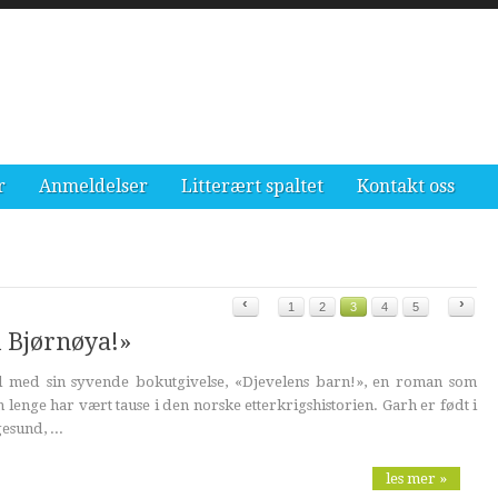
r
Anmeldelser
Litterært spaltet
Kontakt oss
‹
›
1
2
3
4
5
l Bjørnøya!»
l med sin syvende bokutgivelse, «Djevelens barn!», en roman som
lenge har vært tause i den norske etterkrigshistorien. Garh er født i
esund, ...
les mer »