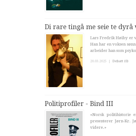
Di rare tingå me seie te dyrå
Lars Fredrik Høiby er 
Han har en voksen sønn s
arbeider han som psykol
20.03.2025
|
Debatt (0)
Politiprofiler - Bind III
«Norsk politihistorie 
presenterer Jørn-Kr. 
videre.»