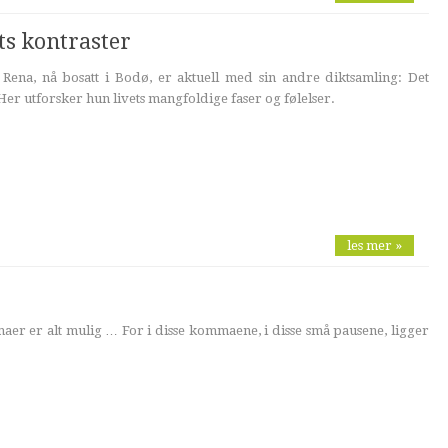
ts kontraster
 Rena, nå bosatt i Bodø, er aktuell med sin andre diktsamling: Det
er utforsker hun livets mangfoldige faser og følelser.
les mer »
er er alt mulig … For i disse kommaene, i disse små pausene, ligger