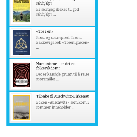
selvhjelp?
Er selvhjelpsbøker til god
selvhjelp? ...
«Tre i én»
Prost og sokneprest Trond
Bakkevigs bok «Treenigheten»
...
Narsissisme – er det en
folkesykdom?
Det er kanskje grunn til å reise
spørsmålet ...
Tilbake til Auschwitz-Birkenau
Boken «Auschwitz» som kom i
sommer inneholder ...