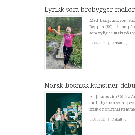
Lyrikk som brobygger mellom 
Med bakgrunn som stats
Reppen (59) nå inn på 
som nylig er utgitt på Ly
07.04.2025
|
Debatt (0)
Norsk-bosnisk kunstner debu
Ali Jakupovic (30) fra
en bakgrunn som spenn
frisk og original stemme 
07.04.2025
|
Debatt (0)