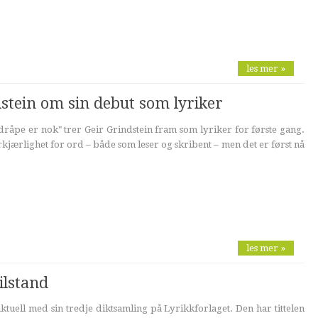
les mer »
dstein om sin debut som lyriker
råpe er nok" trer Geir Grindstein fram som lyriker for første gang.
orkjærlighet for ord – både som leser og skribent – men det er først nå
les mer »
ilstand
ktuell med sin tredje diktsamling på Lyrikkforlaget. Den har tittelen