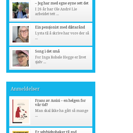
– Jeg har med egne øyne sett det
I 26 år har Ole André Lie
arbeidet tett ...
Ein pensjonist med diktarånd
Lysta til å skrive har vore der så
...
Song i det små
For Inga Robøle Hegge er livet
sjølv ...
Anmeldelser
Frans av Assisi – en helgen for
vår tid?
Man skal ikke ha gått så mange
...
Er selvhjelpsbøker til god