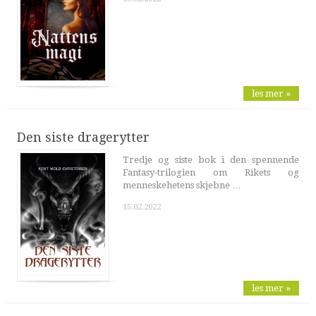
les mer »
Den siste dragerytter
Tredje og siste bok i den spennende
Fantasy-trilogien om Rikets og
menneskehetens skjebne …
15.02.2022
les mer »