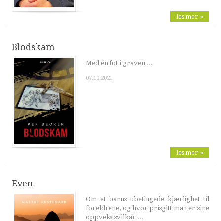
les mer »
Blodskam
Med én fot i graven ...
07.10.2021
les mer »
Even
Om et barns ubetingede kjærlighet til
foreldrene, og hvor prisgitt man er sine
oppvekstsvilkår ...