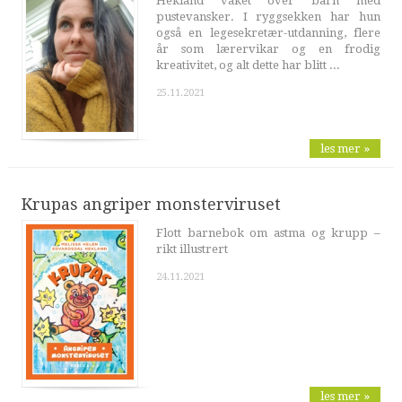
Hekland våket over barn med
pustevansker. I ryggsekken har hun
også en legesekretær-utdanning, flere
år som lærervikar og en frodig
kreativitet, og alt dette har blitt ...
25.11.2021
les mer »
Krupas angriper monsterviruset
Flott barnebok om astma og krupp –
rikt illustrert
24.11.2021
les mer »