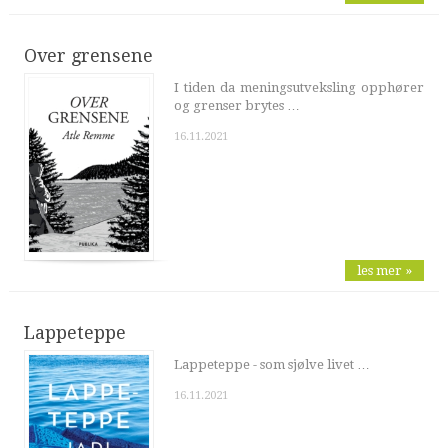
Over grensene
I tiden da meningsutveksling opphører
og grenser brytes …
16.11.2021
les mer »
Lappeteppe
Lappeteppe - som sjølve livet …
16.11.2021