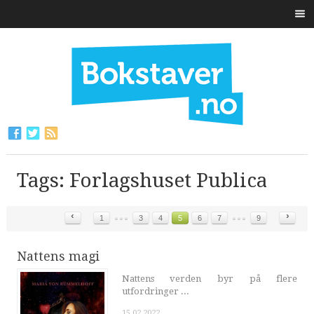
Tags: Forlagshuset Publica
‹
›
1
3
4
5
6
7
9
Nattens magi
Nattens verden byr på flere
utfordringer ...
15.02.2022