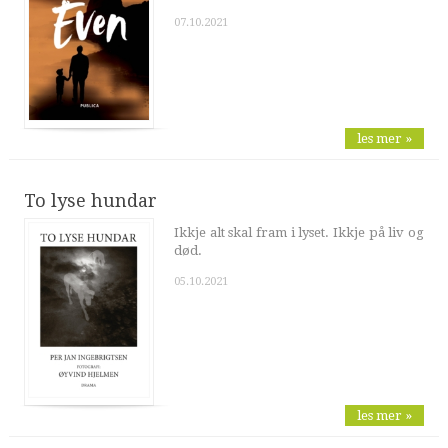
07.10.2021
les mer »
To lyse hundar
Ikkje alt skal fram i lyset. Ikkje på liv og
død.
05.10.2021
les mer »