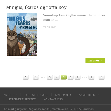
Mingus, Ikaros og rotta Roy
Vennskap kan knyttes uansett hvor ulike
man er ...
27.08.2021
les mer »
‹
›
1
3
4
5
6
7
9
NYHETER
FORFATTERFJES
NYE BØKER
ANMELDELSER
LITTERÆRT SPALTET
KONTAKT OSS
Ansvarlig utgiver: Regionaviser AS, Gamleveien 87, 4315 Sandnes