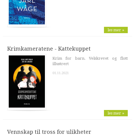
les mer »
Krimkameratene - Kattekuppet
Krim for barn. Velskrevet og flott
illustrert
01.11.2021
les mer »
Vennskap til tross for ulikheter