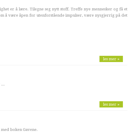
ghet er å lære. Tilegne seg nytt stoff. Treffe nye mennesker og få et
 om å være åpen for utenforstående impulser, være nysgjerrig på det
les mer »
...
les mer »
ll med boken Gavene.