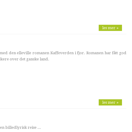
les mer »
med den elleville romanen Kaffeverden i fjor. Romanen har fått god
skere over det ganske land.
les mer »
 billedlyrisk reise ...