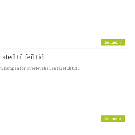
les mer »
sted til feil tid
 kampen for overlevelse i en farefull tid ...
les mer »