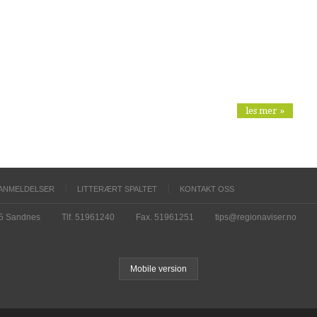
les mer »
ANMELDELSER
LITTERÆRT SPALTET
KONTAKT OSS
15 Sandnes
Tlf. 51961240
Fax. 51961251
tips@regionaviser.no
Mobile version