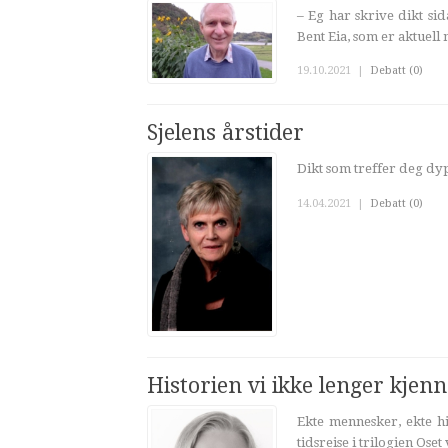
– Eg har skrive dikt si
Bent Eia, som er aktuell 
19.10.2021
|
Debatt (0)
Sjelens årstider
Dikt som treffer deg dypt
14.04.2021
|
Debatt (0)
Historien vi ikke lenger kjen
Ekte mennesker, ekte hi
tidsreise i trilogien Oset