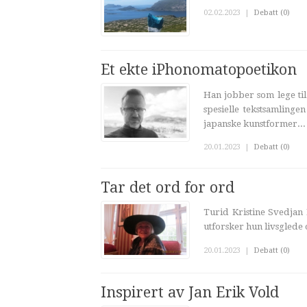
02.02.2023
|
Debatt (0)
Et ekte iPhonomatopoetikon
Han jobber som lege til
spesielle tekstsamling
japanske kunstformer...
20.01.2023
|
Debatt (0)
Tar det ord for ord
Turid Kristine Svedjan K
utforsker hun livsglede 
20.01.2023
|
Debatt (0)
Inspirert av Jan Erik Vold