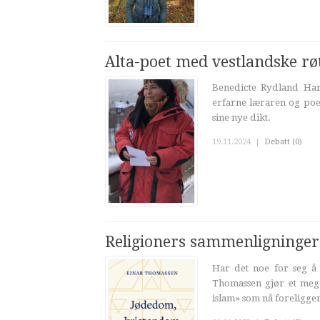
Alta-poet med vestlandske rø
Benedicte Rydland Hare
erfarne læraren og poet
sine nye dikt.
19.11.2024
|
Debatt (0)
Religioners sammenligninger
Har det noe for seg å 
Thomassen gjør et mege
islam» som nå foreligger 