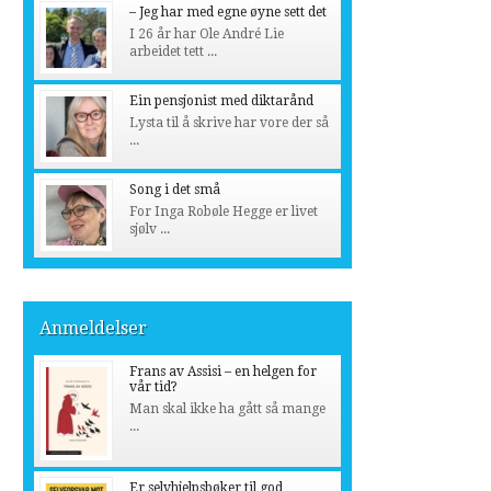
– Jeg har med egne øyne sett det
I 26 år har Ole André Lie
arbeidet tett ...
Ein pensjonist med diktarånd
Lysta til å skrive har vore der så
...
Song i det små
For Inga Robøle Hegge er livet
sjølv ...
Anmeldelser
Frans av Assisi – en helgen for
vår tid?
Man skal ikke ha gått så mange
...
Er selvhjelpsbøker til god