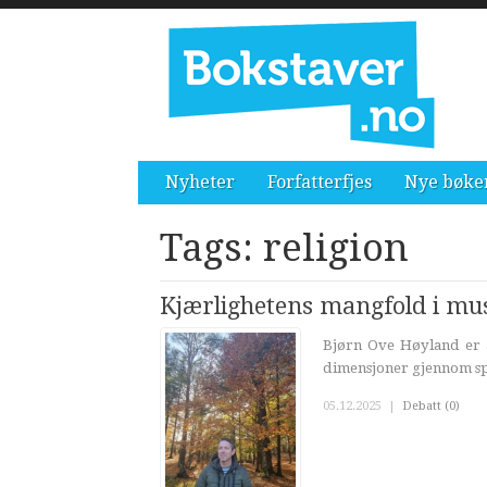
Nyheter
Forfatterfjes
Nye bøke
Tags: religion
Kjærlighetens mangfold i mu
Bjørn Ove Høyland er a
dimensjoner gjennom spr
05.12.2025
|
Debatt (0)