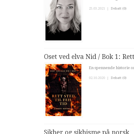
25.03.2021
|
Debatt (0)
Oset ved elva Nid / Bok 1: Rett 
En spennende historie om
02.10.2020
|
Debatt (0)
Sikher og sikhisme på norsk