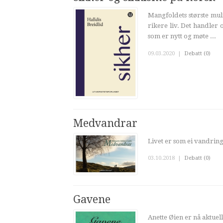
Mangfoldets største muli
rikere liv. Det handler
som er nytt og møte ...
09.03.2020
|
Debatt (0)
Medvandrar
Livet er som ei vandring 
03.10.2018
|
Debatt (0)
Gavene
Anette Øien er nå aktue