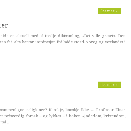
les mer »
ter
ide er aktuell med si tredje diktsamling, «Det ville graset». Den
en frå Alta hentar inspirasjon frå både Nord-Noreg og Vestlandet i
les mer »
sammenligne religioner? Kanskje, kanskje ikke ... Professor Einar
t prisverdig forsøk – og lykkes – i boken «Jødedom, kristendom,
på ...