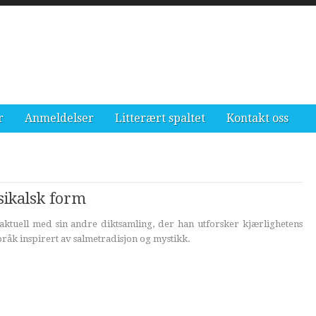
r
Anmeldelser
Litterært spaltet
Kontakt oss
sikalsk form
ktuell med sin andre diktsamling, der han utforsker kjærlighetens
åk inspirert av salmetradisjon og mystikk.