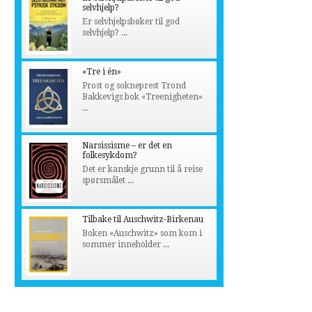
selvhjelp?
Er selvhjelpsbøker til god
selvhjelp? ...
«Tre i én»
Prost og sokneprest Trond
Bakkevigs bok «Treenigheten»
...
Narsissisme – er det en
folkesykdom?
Det er kanskje grunn til å reise
spørsmålet ...
Tilbake til Auschwitz-Birkenau
Boken «Auschwitz» som kom i
sommer inneholder ...