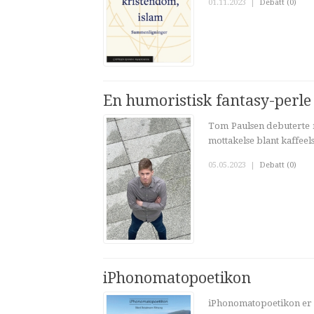
01.11.2023
|
Debatt (0)
En humoristisk fantasy-perle
Tom Paulsen debuterte 
mottakelse blant kaffeel
05.05.2023
|
Debatt (0)
iPhonomatopoetikon
iPhonomatopoetikon er en