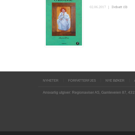
02.06.2017
|
Debatt (0)
NYHETER
FORFATTERFJES
NYE BØKER
Ansvarlig utgiver: Regionaviser AS, Gamleveien 87, 43