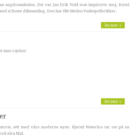
dan ungdomsskulen. Det var Jan Erik Vold som inspirerte meg, fortel
med si femte diktsamling. Den har fått tittelen Puslespelbrikker.
les mer »
 inne i sjelen!
les mer »
ner
storie, sett med våre moderne øyne. Kjersti Waterloo tar oss på en
 ved elva Nid.