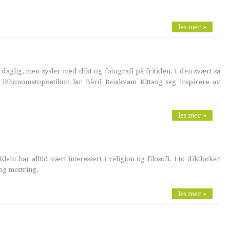
les mer »
 daglig, men sysler med dikt og fotografi på fritiden. I den svært så
en iPhonomatopoetikon lar Bård Reiakvam Kittang seg inspirere av
les mer »
lein har alltid vært interessert i religion og filosofi. I to diktbøker
og mestring.
les mer »